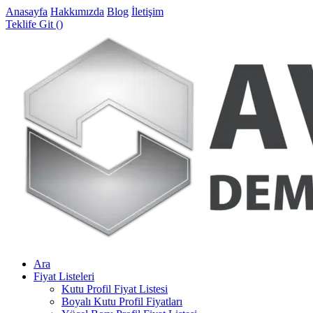
Anasayfa
Hakkımızda
Blog
İletişim
Teklife Git (
)
Ara
Fiyat Listeleri
Kutu Profil Fiyat Listesi
Boyalı Kutu Profil Fiyatları