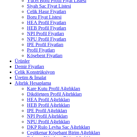
Yücel Boru Profil Fiyat Listesi
Siyah Sac Fiyat Listesi
Çelik Hasır Fiyatları
Boru Fiyat Listesi
HEA Profil Fiyatları
HEB Profil Fiyatları
NPI Profil Fiyatları
NPU Profil Fiyatları
IPE Profil Fiyatları
Profil Fiyatları
Köşebent Fiyatları
Ürünler
Demir Fiyatları
Çelik Konstrüksiyon
Üretim & İmalat
Ağırlık Hesaplama
Kare Kutu Profil Ağırlıkları
Dikdörtgen Profil Ağırlıkları
HEA Profil Ağırlıkları
HEB Profil Ağırlıkları
IPE Profil Ağırlıkları
NPI Profil Ağırlıkları
NPU Profil Ağırlıkları
DKP Rulo Levha Sac Ağırlıkları
Çeşitkenar Köşebant Birim Ağırlıkları