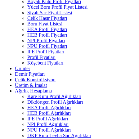
Boyalı Kutu Profil Fiyatları
Yücel Boru Profil Fiyat Listesi
Siyah Sac Fiyat Listesi
Çelik Hasır Fiyatları
Boru Fiyat Listesi
HEA Profil Fiyatları
HEB Profil Fiyatları
NPI Profil Fiyatları
NPU Profil Fiyatları
IPE Profil Fiyatları
Profil Fiyatları
Köşebent Fiyatları
Ürünler
Demir Fiyatları
Çelik Konstrüksiyon
Üretim & İmalat
Ağırlık Hesaplama
Kare Kutu Profil Ağırlıkları
Dikdörtgen Profil Ağırlıkları
HEA Profil Ağırlıkları
HEB Profil Ağırlıkları
IPE Profil Ağırlıkları
NPI Profil Ağırlıkları
NPU Profil Ağırlıkları
DKP Rulo Levha Sac Ağırlıkları