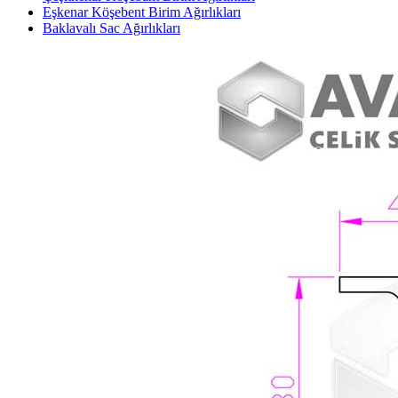
Eşkenar Köşebent Birim Ağırlıkları
Baklavalı Sac Ağırlıkları