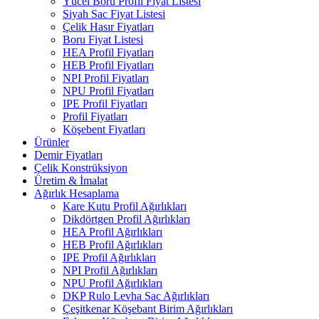
Yücel Boru Profil Fiyat Listesi
Siyah Sac Fiyat Listesi
Çelik Hasır Fiyatları
Boru Fiyat Listesi
HEA Profil Fiyatları
HEB Profil Fiyatları
NPI Profil Fiyatları
NPU Profil Fiyatları
IPE Profil Fiyatları
Profil Fiyatları
Köşebent Fiyatları
Ürünler
Demir Fiyatları
Çelik Konstrüksiyon
Üretim & İmalat
Ağırlık Hesaplama
Kare Kutu Profil Ağırlıkları
Dikdörtgen Profil Ağırlıkları
HEA Profil Ağırlıkları
HEB Profil Ağırlıkları
IPE Profil Ağırlıkları
NPI Profil Ağırlıkları
NPU Profil Ağırlıkları
DKP Rulo Levha Sac Ağırlıkları
Çeşitkenar Köşebant Birim Ağırlıkları