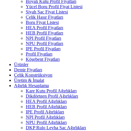
Boyalı Kutu Profil Fiyatları
Yücel Boru Profil Fiyat Listesi
Siyah Sac Fiyat Listesi
Çelik Hasır Fiyatları
Boru Fiyat Listesi
HEA Profil Fiyatları
HEB Profil Fiyatları
NPI Profil Fiyatları
NPU Profil Fiyatları
IPE Profil Fiyatları
Profil Fiyatları
Köşebent Fiyatları
Ürünler
Demir Fiyatları
Çelik Konstrüksiyon
Üretim & İmalat
Ağırlık Hesaplama
Kare Kutu Profil Ağırlıkları
Dikdörtgen Profil Ağırlıkları
HEA Profil Ağırlıkları
HEB Profil Ağırlıkları
IPE Profil Ağırlıkları
NPI Profil Ağırlıkları
NPU Profil Ağırlıkları
DKP Rulo Levha Sac Ağırlıkları