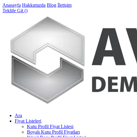
Anasayfa
Hakkımızda
Blog
İletişim
Teklife Git (
)
Ara
Fiyat Listeleri
Kutu Profil Fiyat Listesi
Boyalı Kutu Profil Fiyatları