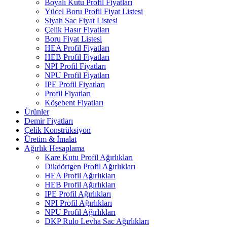
Boyalı Kutu Profil Fiyatları
Yücel Boru Profil Fiyat Listesi
Siyah Sac Fiyat Listesi
Çelik Hasır Fiyatları
Boru Fiyat Listesi
HEA Profil Fiyatları
HEB Profil Fiyatları
NPI Profil Fiyatları
NPU Profil Fiyatları
IPE Profil Fiyatları
Profil Fiyatları
Köşebent Fiyatları
Ürünler
Demir Fiyatları
Çelik Konstrüksiyon
Üretim & İmalat
Ağırlık Hesaplama
Kare Kutu Profil Ağırlıkları
Dikdörtgen Profil Ağırlıkları
HEA Profil Ağırlıkları
HEB Profil Ağırlıkları
IPE Profil Ağırlıkları
NPI Profil Ağırlıkları
NPU Profil Ağırlıkları
DKP Rulo Levha Sac Ağırlıkları