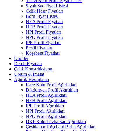
Yücel Boru Profil Fiyat Listesi
Siyah Sac Fiyat Listesi
Çelik Hasır Fiyatları
Boru Fiyat Listesi
HEA Profil Fiyatları
HEB Profil Fiyatları
NPI Profil Fiyatları
NPU Profil Fiyatları
IPE Profil Fiyatları
Profil Fiyatları
Köşebent Fiyatları
Ürünler
Demir Fiyatları
Çelik Konstrüksiyon
Üretim & İmalat
Ağırlık Hesaplama
Kare Kutu Profil Ağırlıkları
Dikdörtgen Profil Ağırlıkları
HEA Profil Ağırlıkları
HEB Profil Ağırlıkları
IPE Profil Ağırlıkları
NPI Profil Ağırlıkları
NPU Profil Ağırlıkları
DKP Rulo Levha Sac Ağırlıkları
Çeşitkenar Köşebant Birim Ağırlıkları