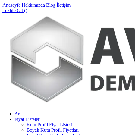
Anasayfa
Hakkımızda
Blog
İletişim
Teklife Git (
)
Ara
Fiyat Listeleri
Kutu Profil Fiyat Listesi
Boyalı Kutu Profil Fiyatları