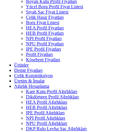
Boyalı Kutu Profil Fiyatları
Yücel Boru Profil Fiyat Listesi
Siyah Sac Fiyat Listesi
Çelik Hasır Fiyatları
Boru Fiyat Listesi
HEA Profil Fiyatları
HEB Profil Fiyatları
NPI Profil Fiyatları
NPU Profil Fiyatları
IPE Profil Fiyatları
Profil Fiyatları
Köşebent Fiyatları
Ürünler
Demir Fiyatları
Çelik Konstrüksiyon
Üretim & İmalat
Ağırlık Hesaplama
Kare Kutu Profil Ağırlıkları
Dikdörtgen Profil Ağırlıkları
HEA Profil Ağırlıkları
HEB Profil Ağırlıkları
IPE Profil Ağırlıkları
NPI Profil Ağırlıkları
NPU Profil Ağırlıkları
DKP Rulo Levha Sac Ağırlıkları