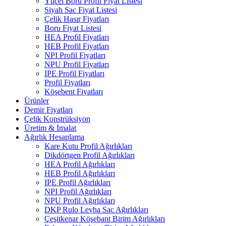
Yücel Boru Profil Fiyat Listesi
Siyah Sac Fiyat Listesi
Çelik Hasır Fiyatları
Boru Fiyat Listesi
HEA Profil Fiyatları
HEB Profil Fiyatları
NPI Profil Fiyatları
NPU Profil Fiyatları
IPE Profil Fiyatları
Profil Fiyatları
Köşebent Fiyatları
Ürünler
Demir Fiyatları
Çelik Konstrüksiyon
Üretim & İmalat
Ağırlık Hesaplama
Kare Kutu Profil Ağırlıkları
Dikdörtgen Profil Ağırlıkları
HEA Profil Ağırlıkları
HEB Profil Ağırlıkları
IPE Profil Ağırlıkları
NPI Profil Ağırlıkları
NPU Profil Ağırlıkları
DKP Rulo Levha Sac Ağırlıkları
Çeşitkenar Köşebant Birim Ağırlıkları