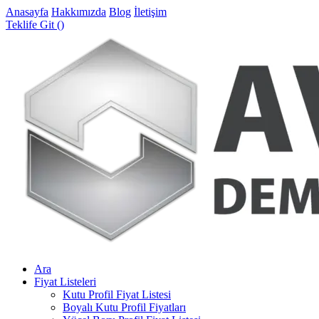
Anasayfa
Hakkımızda
Blog
İletişim
Teklife Git (
)
Ara
Fiyat Listeleri
Kutu Profil Fiyat Listesi
Boyalı Kutu Profil Fiyatları