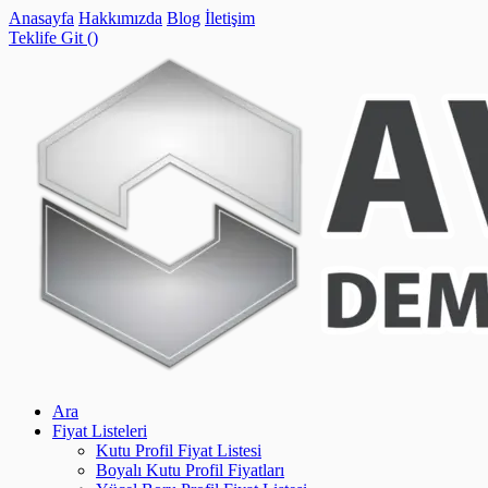
Anasayfa
Hakkımızda
Blog
İletişim
Teklife Git (
)
Ara
Fiyat Listeleri
Kutu Profil Fiyat Listesi
Boyalı Kutu Profil Fiyatları