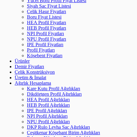
Yücel Boru Profil Fiyat Listesi
Siyah Sac Fiyat Listesi
Çelik Hasır Fiyatları
Boru Fiyat Listesi
HEA Profil Fiyatları
HEB Profil Fiyatları
NPI Profil Fiyatları
NPU Profil Fiyatları
IPE Profil Fiyatları
Profil Fiyatları
Köşebent Fiyatları
Ürünler
Demir Fiyatları
Çelik Konstrüksiyon
Üretim & İmalat
Ağırlık Hesaplama
Kare Kutu Profil Ağırlıkları
Dikdörtgen Profil Ağırlıkları
HEA Profil Ağırlıkları
HEB Profil Ağırlıkları
IPE Profil Ağırlıkları
NPI Profil Ağırlıkları
NPU Profil Ağırlıkları
DKP Rulo Levha Sac Ağırlıkları
Çeşitkenar Köşebant Birim Ağırlıkları