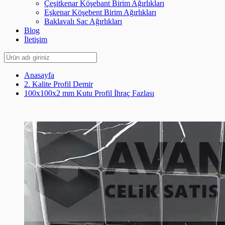
Çeşitkenar Köşebant Birim Ağırlıkları
Eşkenar Köşebent Birim Ağırlıkları
Baklavalı Sac Ağırlıkları
Blog
İletişim
Anasayfa
2. Kalite Profil Demir
100x100x2 mm Kutu Profil İhraç Fazlası