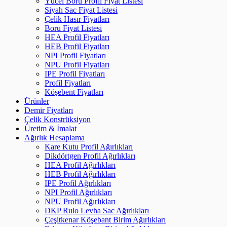
Yücel Boru Profil Fiyat Listesi
Siyah Sac Fiyat Listesi
Çelik Hasır Fiyatları
Boru Fiyat Listesi
HEA Profil Fiyatları
HEB Profil Fiyatları
NPI Profil Fiyatları
NPU Profil Fiyatları
IPE Profil Fiyatları
Profil Fiyatları
Köşebent Fiyatları
Ürünler
Demir Fiyatları
Çelik Konstrüksiyon
Üretim & İmalat
Ağırlık Hesaplama
Kare Kutu Profil Ağırlıkları
Dikdörtgen Profil Ağırlıkları
HEA Profil Ağırlıkları
HEB Profil Ağırlıkları
IPE Profil Ağırlıkları
NPI Profil Ağırlıkları
NPU Profil Ağırlıkları
DKP Rulo Levha Sac Ağırlıkları
Çeşitkenar Köşebant Birim Ağırlıkları