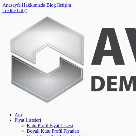
Anasayfa
Hakkımızda
Blog
İletişim
Teklife Git (
)
Ara
Fiyat Listeleri
Kutu Profil Fiyat Listesi
Boyalı Kutu Profil Fiyatları