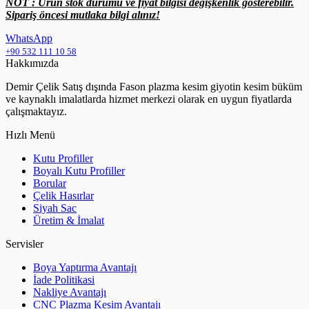
NOT : Ürün stok durumu ve fiyat bilgisi değişkenlik gösterebilir.
Sipariş öncesi mutlaka bilgi alınız!
WhatsApp
+90 532 111 10 58
Hakkımızda
Demir Çelik Satış dışında Fason plazma kesim giyotin kesim büküm
ve kaynaklı imalatlarda hizmet merkezi olarak en uygun fiyatlarda
çalışmaktayız.
Hızlı Menü
Kutu Profiller
Boyalı Kutu Profiller
Borular
Çelik Hasırlar
Siyah Sac
Üretim & İmalat
Servisler
Boya Yaptırma Avantajı
İade Politikasi
Nakliye Avantajı
CNC Plazma Kesim Avantajı