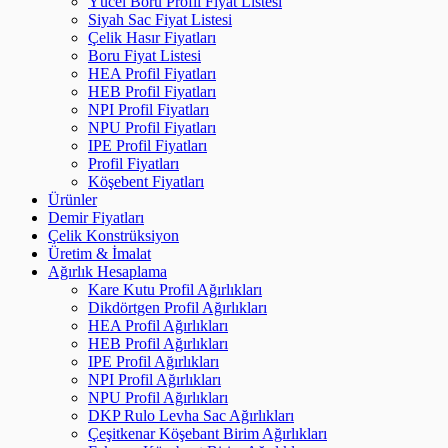
Yücel Boru Profil Fiyat Listesi
Siyah Sac Fiyat Listesi
Çelik Hasır Fiyatları
Boru Fiyat Listesi
HEA Profil Fiyatları
HEB Profil Fiyatları
NPI Profil Fiyatları
NPU Profil Fiyatları
IPE Profil Fiyatları
Profil Fiyatları
Köşebent Fiyatları
Ürünler
Demir Fiyatları
Çelik Konstrüksiyon
Üretim & İmalat
Ağırlık Hesaplama
Kare Kutu Profil Ağırlıkları
Dikdörtgen Profil Ağırlıkları
HEA Profil Ağırlıkları
HEB Profil Ağırlıkları
IPE Profil Ağırlıkları
NPI Profil Ağırlıkları
NPU Profil Ağırlıkları
DKP Rulo Levha Sac Ağırlıkları
Çeşitkenar Köşebant Birim Ağırlıkları