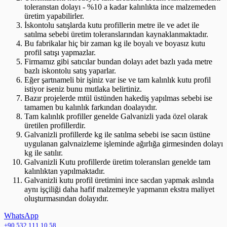
toleranstan dolayı - %10 a kadar kalınlıkta ince malzemeden
üretim yapabilirler.
İskontolu satışlarda kutu profillerin metre ile ve adet ile
satılma sebebi üretim toleranslarından kaynaklanmaktadır.
Bu fabrikalar hiç bir zaman kg ile boyalı ve boyasız kutu
profil satışı yapmazlar.
Firmamız gibi satıcılar bundan dolayı adet bazlı yada metre
bazlı iskontolu satış yaparlar.
Eğer şartnameli bir işiniz var ise ve tam kalınlık kutu profil
istiyor iseniz bunu mutlaka belirtiniz.
Bazır projelerde mtül üstünden hakediş yapılmas sebebi ise
tamamen bu kalınlık farkından doalayıdır.
Tam kalınlık profiller genelde Galvanizli yada özel olarak
üretilen profillerdir.
Galvanizli profillerde kg ile satılma sebebi ise sacın üstüne
uygulanan galvnaizleme işleminde ağırlığa girmesinden dolayı
kg ile satılır.
Galvanizli Kutu profillerde üretim toleransları genelde tam
kalınlıktan yapılmaktadır.
Galvanizli kutu profil üretimini ince sacdan yapmak aslında
aynı işçiliği daha hafif malzemeyle yapmanın ekstra maliyet
oluşturmasından dolayıdır.
WhatsApp
+90 532 111 10 58