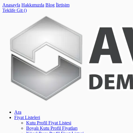
Anasayfa
Hakkımızda
Blog
İletişim
Teklife Git (
)
Ara
Fiyat Listeleri
Kutu Profil Fiyat Listesi
Boyalı Kutu Profil Fiyatları