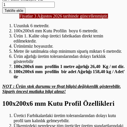
Teklife
ekle
Fiyatlar 3 Ağustos 2026 tarihinde güncellenmiştir.
Uzunluk 6 metredir.
100x200x6 mm Kutu Profilin boyu 6 metredir.
Ürün 1. Kalite olup üretici fabrikadan direkt temin
edilmektedir.
Ürünümüz boyasızdır.
Metre ile satılmakta olup minimum sipariş miktarı 6 metredir.
Ürün ağırlığı üretim toleranslarından dolayı farklılık
gösterebilir
100x200x6 mm profilin 1 metre ağırlığı 26,40 Kg / mt dir.
100x200x6 mm profilin bir adet Ağırlığı 158,40 kg / Adet'
tir
NOT : Ürün stok durumu ve fiyat bilgisi değişkenlik gösterebilir.
Sipariş öncesi mutlaka bilgi alınız!
100x200x6 mm Kutu Profil Özellikleri
Üretici Farbikalardaki üretim toleranslarından dolayı kutu
profil tam kalınlık gelmeyebilir.
Ülkemizdeki neredeyse tüm üreticiler üretim standartlarındaki