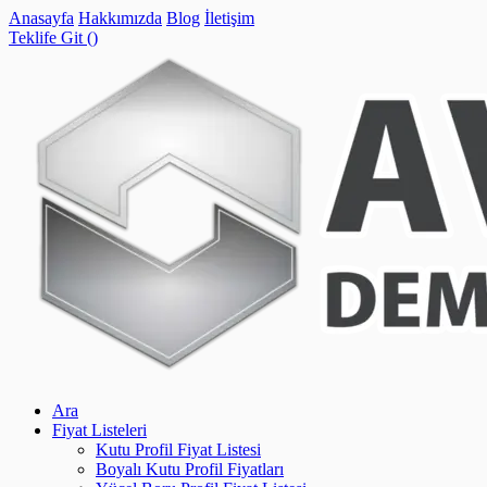
Anasayfa
Hakkımızda
Blog
İletişim
Teklife Git (
)
Ara
Fiyat Listeleri
Kutu Profil Fiyat Listesi
Boyalı Kutu Profil Fiyatları