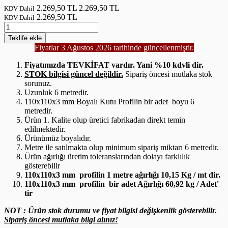
2.269,50 TL
2.269,50 TL
KDV Dahil
2.269,50 TL
KDV Dahil
Teklife
ekle
Fiyatlar 3 Ağustos 2026 tarihinde güncellenmiştir.
Fiyatımızda TEVKİFAT vardır. Yani %10 kdvli dir.
STOK bilgisi güncel değildir.
Sipariş öncesi mutlaka stok
sorunuz.
Uzunluk 6 metredir.
110x110x3 mm Boyalı Kutu Profilin bir adet boyu 6
metredir.
Ürün 1. Kalite olup üretici fabrikadan direkt temin
edilmektedir.
Ürünümüz boyalıdır.
Metre ile satılmakta olup minimum sipariş miktarı 6 metredir.
Ürün ağırlığı üretim toleranslarından dolayı farklılık
gösterebilir
110x110x3 mm profilin 1 metre ağırlığı 10,15 Kg / mt dir.
110x110x3 mm profilin bir adet Ağırlığı 60,92 kg / Adet'
tir
NOT : Ürün stok durumu ve fiyat bilgisi değişkenlik gösterebilir.
Sipariş öncesi mutlaka bilgi alınız!