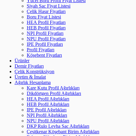
Yücel Boru Profil Fiyat Listesi
Siyah Sac Fiyat Listesi
Çelik Hasır Fiyatları
Boru Fiyat Listesi
HEA Profil Fiyatları
HEB Profil Fiyatları
NPI Profil Fiyatları
NPU Profil Fiyatları
IPE Profil Fiyatları
Profil Fiyatları
Köşebent Fiyatları
Ürünler
Demir Fiyatları
Çelik Konstrüksiyon
Üretim & İmalat
Ağırlık Hesaplama
Kare Kutu Profil Ağırlıkları
Dikdörtgen Profil Ağırlıkları
HEA Profil Ağırlıkları
HEB Profil Ağırlıkları
IPE Profil Ağırlıkları
NPI Profil Ağırlıkları
NPU Profil Ağırlıkları
DKP Rulo Levha Sac Ağırlıkları
Çeşitkenar Köşebant Birim Ağırlıkları