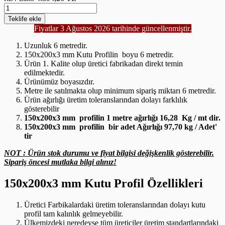
Teklife
ekle
Fiyatlar 3 Ağustos 2026 tarihinde güncellenmiştir.
Uzunluk 6 metredir.
150x200x3 mm Kutu Profilin boyu 6 metredir.
Ürün 1. Kalite olup üretici fabrikadan direkt temin
edilmektedir.
Ürünümüz boyasızdır.
Metre ile satılmakta olup minimum sipariş miktarı 6 metredir.
Ürün ağırlığı üretim toleranslarından dolayı farklılık
gösterebilir
150x200x3 mm profilin 1 metre ağırlığı 16,28 Kg / mt dir.
150x200x3 mm profilin bir adet Ağırlığı 97,70 kg / Adet'
tir
NOT : Ürün stok durumu ve fiyat bilgisi değişkenlik gösterebilir.
Sipariş öncesi mutlaka bilgi alınız!
150x200x3 mm Kutu Profil Özellikleri
Üretici Farbikalardaki üretim toleranslarından dolayı kutu
profil tam kalınlık gelmeyebilir.
Ülkemizdeki neredeyse tüm üreticiler üretim standartlarındaki