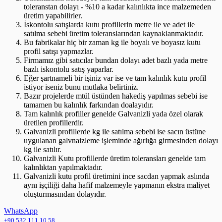
toleranstan dolayı - %10 a kadar kalınlıkta ince malzemeden
üretim yapabilirler.
İskontolu satışlarda kutu profillerin metre ile ve adet ile
satılma sebebi üretim toleranslarından kaynaklanmaktadır.
Bu fabrikalar hiç bir zaman kg ile boyalı ve boyasız kutu
profil satışı yapmazlar.
Firmamız gibi satıcılar bundan dolayı adet bazlı yada metre
bazlı iskontolu satış yaparlar.
Eğer şartnameli bir işiniz var ise ve tam kalınlık kutu profil
istiyor iseniz bunu mutlaka belirtiniz.
Bazır projelerde mtül üstünden hakediş yapılmas sebebi ise
tamamen bu kalınlık farkından doalayıdır.
Tam kalınlık profiller genelde Galvanizli yada özel olarak
üretilen profillerdir.
Galvanizli profillerde kg ile satılma sebebi ise sacın üstüne
uygulanan galvnaizleme işleminde ağırlığa girmesinden dolayı
kg ile satılır.
Galvanizli Kutu profillerde üretim toleransları genelde tam
kalınlıktan yapılmaktadır.
Galvanizli kutu profil üretimini ince sacdan yapmak aslında
aynı işçiliği daha hafif malzemeyle yapmanın ekstra maliyet
oluşturmasından dolayıdır.
WhatsApp
+90 532 111 10 58