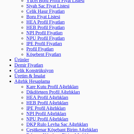
Yücel Boru Profil Fiyat Listesi
Siyah Sac Fiyat Listesi
Çelik Hasır Fiyatları
Boru Fiyat Listesi
HEA Profil Fiyatları
HEB Profil Fiyatları
NPI Profil Fiyatları
NPU Profil Fiyatları
IPE Profil Fiyatları
Profil Fiyatları
Köşebent Fiyatları
Ürünler
Demir Fiyatları
Çelik Konstrüksiyon
Üretim & İmalat
Ağırlık Hesaplama
Kare Kutu Profil Ağırlıkları
Dikdörtgen Profil Ağırlıkları
HEA Profil Ağırlıkları
HEB Profil Ağırlıkları
IPE Profil Ağırlıkları
NPI Profil Ağırlıkları
NPU Profil Ağırlıkları
DKP Rulo Levha Sac Ağırlıkları
Çeşitkenar Köşebant Birim Ağırlıkları