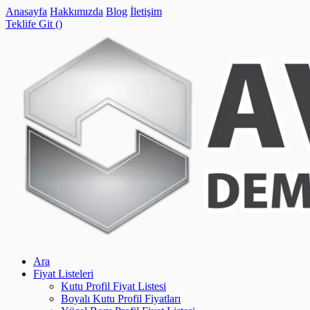
Anasayfa
Hakkımızda
Blog
İletişim
Teklife Git (
)
Ara
Fiyat Listeleri
Kutu Profil Fiyat Listesi
Boyalı Kutu Profil Fiyatları