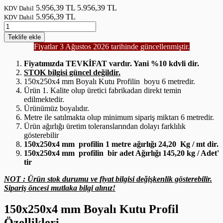
5.956,39 TL
5.956,39 TL
KDV Dahil
5.956,39 TL
KDV Dahil
Teklife
ekle
Fiyatlar 3 Ağustos 2026 tarihinde güncellenmiştir.
Fiyatımızda TEVKİFAT vardır. Yani %10 kdvli dir.
STOK bilgisi güncel değildir.
150x250x4 mm Boyalı Kutu Profilin boyu 6 metredir.
Ürün 1. Kalite olup üretici fabrikadan direkt temin
edilmektedir.
Ürünümüz boyalıdır.
Metre ile satılmakta olup minimum sipariş miktarı 6 metredir.
Ürün ağırlığı üretim toleranslarından dolayı farklılık
gösterebilir
150x250x4 mm profilin 1 metre ağırlığı 24,20 Kg / mt dir.
150x250x4 mm profilin bir adet Ağırlığı 145,20 kg / Adet'
tir
NOT : Ürün stok durumu ve fiyat bilgisi değişkenlik gösterebilir.
Sipariş öncesi mutlaka bilgi alınız!
150x250x4 mm Boyalı Kutu Profil
Özellikleri