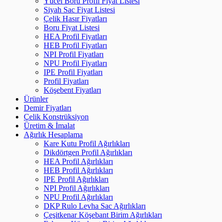
Yücel Boru Profil Fiyat Listesi
Siyah Sac Fiyat Listesi
Çelik Hasır Fiyatları
Boru Fiyat Listesi
HEA Profil Fiyatları
HEB Profil Fiyatları
NPI Profil Fiyatları
NPU Profil Fiyatları
IPE Profil Fiyatları
Profil Fiyatları
Köşebent Fiyatları
Ürünler
Demir Fiyatları
Çelik Konstrüksiyon
Üretim & İmalat
Ağırlık Hesaplama
Kare Kutu Profil Ağırlıkları
Dikdörtgen Profil Ağırlıkları
HEA Profil Ağırlıkları
HEB Profil Ağırlıkları
IPE Profil Ağırlıkları
NPI Profil Ağırlıkları
NPU Profil Ağırlıkları
DKP Rulo Levha Sac Ağırlıkları
Çeşitkenar Köşebant Birim Ağırlıkları