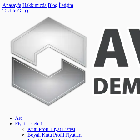
Anasayfa
Hakkımızda
Blog
İletişim
Teklife Git (
)
Ara
Fiyat Listeleri
Kutu Profil Fiyat Listesi
Boyalı Kutu Profil Fiyatları