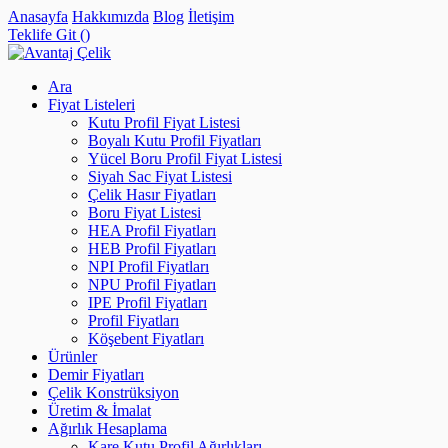
Anasayfa
Hakkımızda
Blog
İletişim
Teklife Git (
)
Ara
Fiyat Listeleri
Kutu Profil Fiyat Listesi
Boyalı Kutu Profil Fiyatları
Yücel Boru Profil Fiyat Listesi
Siyah Sac Fiyat Listesi
Çelik Hasır Fiyatları
Boru Fiyat Listesi
HEA Profil Fiyatları
HEB Profil Fiyatları
NPI Profil Fiyatları
NPU Profil Fiyatları
IPE Profil Fiyatları
Profil Fiyatları
Köşebent Fiyatları
Ürünler
Demir Fiyatları
Çelik Konstrüksiyon
Üretim & İmalat
Ağırlık Hesaplama
Kare Kutu Profil Ağırlıkları