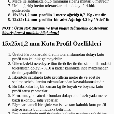
Metre ile satılmakta olup minimum sipariş miktarı 6 metredir.
Ürün ağırlığı üretim toleranslarından dolayı farklılık
gösterebilir
15x25x1,2 mm profilin 1 metre ağırlığı 0,7 Kg / mt dir.
15x25x1,2 mm profilin bir adet Ağırlığı 4,2 kg / Adet' tir
NOT : Ürün stok durumu ve fiyat bilgisi değişkenlik gösterebilir.
Sipariş öncesi mutlaka bilgi alınız!
15x25x1,2 mm Kutu Profil Özellikleri
Üretici Farbikalardaki üretim toleranslarından dolayı kutu
profil tam kalınlık gelmeyebilir.
Ülkemizdeki neredeyse tüm üreticiler üretim standartlarındaki
toleranstan dolayı - %10 a kadar kalınlıkta ince malzemeden
üretim yapabilirler.
İskontolu satışlarda kutu profillerin metre ile ve adet ile
satılma sebebi üretim toleranslarından kaynaklanmaktadır.
Bu fabrikalar hiç bir zaman kg ile boyalı ve boyasız kutu
profil satışı yapmazlar.
Firmamız gibi satıcılar bundan dolayı adet bazlı yada metre
bazlı iskontolu satış yaparlar.
Eğer şartnameli bir işiniz var ise ve tam kalınlık kutu profil
istiyor iseniz bunu mutlaka belirtiniz.
Bazır projelerde mtül üstünden hakediş yapılmas sebebi ise