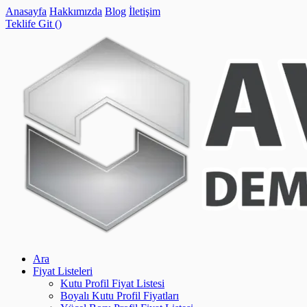
Anasayfa
Hakkımızda
Blog
İletişim
Teklife Git (
)
Ara
Fiyat Listeleri
Kutu Profil Fiyat Listesi
Boyalı Kutu Profil Fiyatları