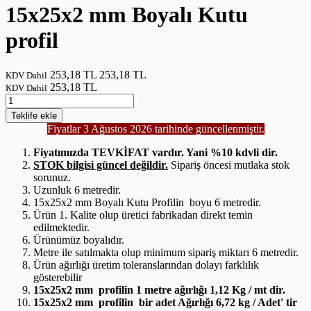
15x25x2 mm Boyalı Kutu
profil
253,18 TL
253,18 TL
KDV Dahil
253,18 TL
KDV Dahil
Teklife
ekle
Fiyatlar 3 Ağustos 2026 tarihinde güncellenmiştir.
Fiyatımızda TEVKİFAT vardır. Yani %10 kdvli dir.
STOK bilgisi güncel değildir.
Sipariş öncesi mutlaka stok
sorunuz.
Uzunluk 6 metredir.
15x25x2 mm Boyalı Kutu Profilin boyu 6 metredir.
Ürün 1. Kalite olup üretici fabrikadan direkt temin
edilmektedir.
Ürünümüz boyalıdır.
Metre ile satılmakta olup minimum sipariş miktarı 6 metredir.
Ürün ağırlığı üretim toleranslarından dolayı farklılık
gösterebilir
15x25x2 mm profilin 1 metre ağırlığı 1,12 Kg / mt dir.
15x25x2 mm profilin bir adet Ağırlığı 6,72 kg / Adet' tir