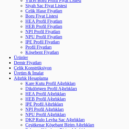
Yücel Boru Profil Fiyat Listesi
Siyah Sac Fiyat Listesi
Çelik Hasır Fiyatları
Boru Fiyat Listesi
HEA Profil Fiyatları
HEB Profil Fiyatları
NPI Profil Fiyatları
NPU Profil Fiyatları
IPE Profil Fiyatları
Profil Fiyatları
Köşebent Fiyatları
Ürünler
Demir Fiyatları
Çelik Konstrüksiyon
Üretim & İmalat
Ağırlık Hesaplama
Kare Kutu Profil Ağırlıkları
Dikdörtgen Profil Ağırlıkları
HEA Profil Ağırlıkları
HEB Profil Ağırlıkları
IPE Profil Ağırlıkları
NPI Profil Ağırlıkları
NPU Profil Ağırlıkları
DKP Rulo Levha Sac Ağırlıkları
Çeşitkenar Köşebant Birim Ağırlıkları