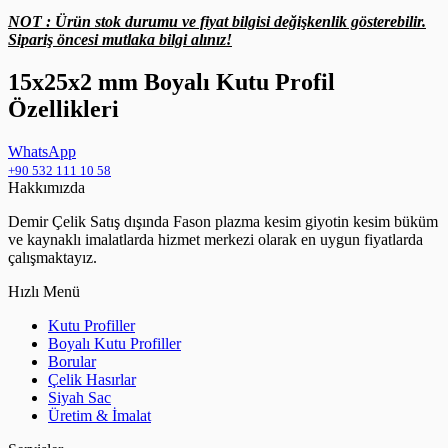
NOT : Ürün stok durumu ve fiyat bilgisi değişkenlik gösterebilir.
Sipariş öncesi mutlaka bilgi alınız!
15x25x2 mm Boyalı Kutu Profil
Özellikleri
WhatsApp
+90 532 111 10 58
Hakkımızda
Demir Çelik Satış dışında Fason plazma kesim giyotin kesim büküm
ve kaynaklı imalatlarda hizmet merkezi olarak en uygun fiyatlarda
çalışmaktayız.
Hızlı Menü
Kutu Profiller
Boyalı Kutu Profiller
Borular
Çelik Hasırlar
Siyah Sac
Üretim & İmalat