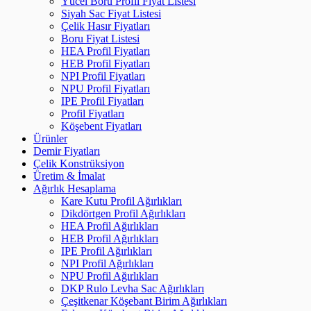
Yücel Boru Profil Fiyat Listesi
Siyah Sac Fiyat Listesi
Çelik Hasır Fiyatları
Boru Fiyat Listesi
HEA Profil Fiyatları
HEB Profil Fiyatları
NPI Profil Fiyatları
NPU Profil Fiyatları
IPE Profil Fiyatları
Profil Fiyatları
Köşebent Fiyatları
Ürünler
Demir Fiyatları
Çelik Konstrüksiyon
Üretim & İmalat
Ağırlık Hesaplama
Kare Kutu Profil Ağırlıkları
Dikdörtgen Profil Ağırlıkları
HEA Profil Ağırlıkları
HEB Profil Ağırlıkları
IPE Profil Ağırlıkları
NPI Profil Ağırlıkları
NPU Profil Ağırlıkları
DKP Rulo Levha Sac Ağırlıkları
Çeşitkenar Köşebant Birim Ağırlıkları