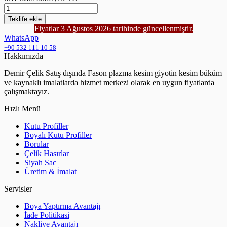
Teklife
ekle
Fiyatlar 3 Ağustos 2026 tarihinde güncellenmiştir.
WhatsApp
+90 532 111 10 58
Hakkımızda
Demir Çelik Satış dışında Fason plazma kesim giyotin kesim büküm
ve kaynaklı imalatlarda hizmet merkezi olarak en uygun fiyatlarda
çalışmaktayız.
Hızlı Menü
Kutu Profiller
Boyalı Kutu Profiller
Borular
Çelik Hasırlar
Siyah Sac
Üretim & İmalat
Servisler
Boya Yaptırma Avantajı
İade Politikasi
Nakliye Avantajı