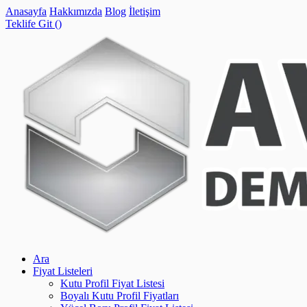
Anasayfa
Hakkımızda
Blog
İletişim
Teklife Git (
)
Ara
Fiyat Listeleri
Kutu Profil Fiyat Listesi
Boyalı Kutu Profil Fiyatları