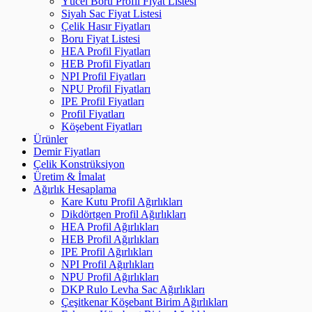
Yücel Boru Profil Fiyat Listesi
Siyah Sac Fiyat Listesi
Çelik Hasır Fiyatları
Boru Fiyat Listesi
HEA Profil Fiyatları
HEB Profil Fiyatları
NPI Profil Fiyatları
NPU Profil Fiyatları
IPE Profil Fiyatları
Profil Fiyatları
Köşebent Fiyatları
Ürünler
Demir Fiyatları
Çelik Konstrüksiyon
Üretim & İmalat
Ağırlık Hesaplama
Kare Kutu Profil Ağırlıkları
Dikdörtgen Profil Ağırlıkları
HEA Profil Ağırlıkları
HEB Profil Ağırlıkları
IPE Profil Ağırlıkları
NPI Profil Ağırlıkları
NPU Profil Ağırlıkları
DKP Rulo Levha Sac Ağırlıkları
Çeşitkenar Köşebant Birim Ağırlıkları