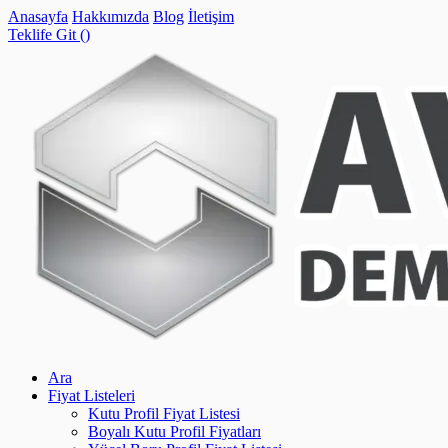
Anasayfa
Hakkımızda
Blog
İletişim
Teklife Git (
)
Ara
Fiyat Listeleri
Kutu Profil Fiyat Listesi
Boyalı Kutu Profil Fiyatları