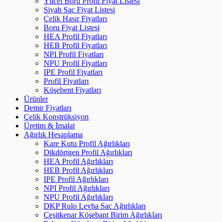
Yücel Boru Profil Fiyat Listesi
Siyah Sac Fiyat Listesi
Çelik Hasır Fiyatları
Boru Fiyat Listesi
HEA Profil Fiyatları
HEB Profil Fiyatları
NPI Profil Fiyatları
NPU Profil Fiyatları
IPE Profil Fiyatları
Profil Fiyatları
Köşebent Fiyatları
Ürünler
Demir Fiyatları
Çelik Konstrüksiyon
Üretim & İmalat
Ağırlık Hesaplama
Kare Kutu Profil Ağırlıkları
Dikdörtgen Profil Ağırlıkları
HEA Profil Ağırlıkları
HEB Profil Ağırlıkları
IPE Profil Ağırlıkları
NPI Profil Ağırlıkları
NPU Profil Ağırlıkları
DKP Rulo Levha Sac Ağırlıkları
Çeşitkenar Köşebant Birim Ağırlıkları