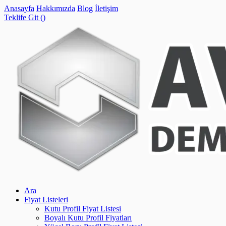
Anasayfa
Hakkımızda
Blog
İletişim
Teklife Git (
)
Ara
Fiyat Listeleri
Kutu Profil Fiyat Listesi
Boyalı Kutu Profil Fiyatları