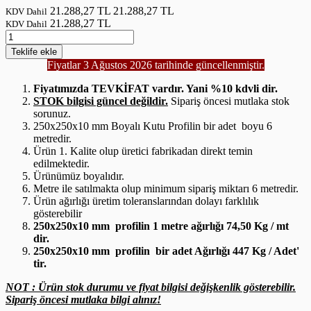
21.288,27 TL
21.288,27 TL
KDV Dahil
21.288,27 TL
KDV Dahil
Teklife
ekle
Fiyatlar 3 Ağustos 2026 tarihinde güncellenmiştir.
Fiyatımızda TEVKİFAT vardır. Yani %10 kdvli dir.
STOK bilgisi güncel değildir.
Sipariş öncesi mutlaka stok
sorunuz.
250x250x10 mm Boyalı Kutu Profilin bir adet boyu 6
metredir.
Ürün 1. Kalite olup üretici fabrikadan direkt temin
edilmektedir.
Ürünümüz boyalıdır.
Metre ile satılmakta olup minimum sipariş miktarı 6 metredir.
Ürün ağırlığı üretim toleranslarından dolayı farklılık
gösterebilir
250x250x10 mm profilin 1 metre ağırlığı 74,50 Kg / mt
dir.
250x250x10 mm profilin bir adet Ağırlığı 447 Kg / Adet'
tir.
NOT : Ürün stok durumu ve fiyat bilgisi değişkenlik gösterebilir.
Sipariş öncesi mutlaka bilgi alınız!