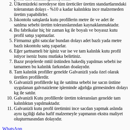
Ülkemizdeki neredeyse tüm üreticiler üretim standartlarındaki
toleranstan dolayı - %10 a kadar kalınlıkta ince malzemeden
üretim yapabilirler.
İskontolu satışlarda kutu profillerin metre ile ve adet ile
satılma sebebi üretim toleranslarından kaynaklanmaktadır.
Bu fabrikalar hiç bir zaman kg ile boyalı ve boyasız kutu
profil satışı yapmazlar.
Firmamız gibi satıcılar bundan dolayı adet bazlı yada metre
bazlı iskontolu satış yaparlar.
Eğer şartnameli bir işiniz var ise ve tam kalınlık kutu profil
istiyor iseniz bunu mutlaka belirtiniz.
Bazır projelerde mtül üstünden hakediş yapılmas sebebi ise
tamamen bu kalınlık farkından doalayıdır.
Tam kalınlık profiller genelde Galvanizli yada özel olarak
üretilen profillerdir.
Galvanizli profillerde kg ile satılma sebebi ise sacın üstüne
uygulanan galvnaizleme işleminde ağırlığa girmesinden dolayı
kg ile satılır.
Galvanizli Kutu profillerde üretim toleransları genelde tam
kalınlıktan yapılmaktadır.
Galvanizli kutu profil üretimini ince sacdan yapmak aslında
aynı işçiliği daha hafif malzemeyle yapmanın ekstra maliyet
oluşturmasından dolayıdır.
WhatsApp