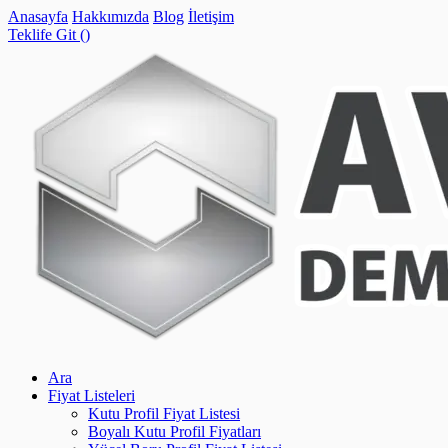
Anasayfa
Hakkımızda
Blog
İletişim
Teklife Git (
)
Ara
Fiyat Listeleri
Kutu Profil Fiyat Listesi
Boyalı Kutu Profil Fiyatları