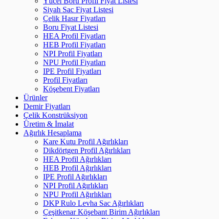
Yücel Boru Profil Fiyat Listesi
Siyah Sac Fiyat Listesi
Çelik Hasır Fiyatları
Boru Fiyat Listesi
HEA Profil Fiyatları
HEB Profil Fiyatları
NPI Profil Fiyatları
NPU Profil Fiyatları
IPE Profil Fiyatları
Profil Fiyatları
Köşebent Fiyatları
Ürünler
Demir Fiyatları
Çelik Konstrüksiyon
Üretim & İmalat
Ağırlık Hesaplama
Kare Kutu Profil Ağırlıkları
Dikdörtgen Profil Ağırlıkları
HEA Profil Ağırlıkları
HEB Profil Ağırlıkları
IPE Profil Ağırlıkları
NPI Profil Ağırlıkları
NPU Profil Ağırlıkları
DKP Rulo Levha Sac Ağırlıkları
Çeşitkenar Köşebant Birim Ağırlıkları