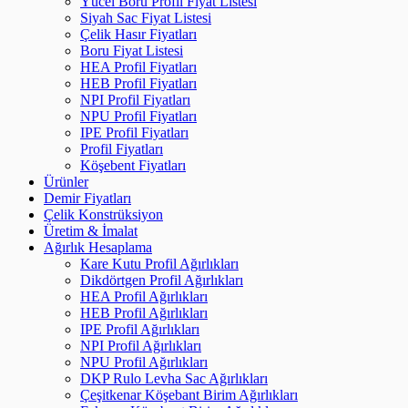
Yücel Boru Profil Fiyat Listesi
Siyah Sac Fiyat Listesi
Çelik Hasır Fiyatları
Boru Fiyat Listesi
HEA Profil Fiyatları
HEB Profil Fiyatları
NPI Profil Fiyatları
NPU Profil Fiyatları
IPE Profil Fiyatları
Profil Fiyatları
Köşebent Fiyatları
Ürünler
Demir Fiyatları
Çelik Konstrüksiyon
Üretim & İmalat
Ağırlık Hesaplama
Kare Kutu Profil Ağırlıkları
Dikdörtgen Profil Ağırlıkları
HEA Profil Ağırlıkları
HEB Profil Ağırlıkları
IPE Profil Ağırlıkları
NPI Profil Ağırlıkları
NPU Profil Ağırlıkları
DKP Rulo Levha Sac Ağırlıkları
Çeşitkenar Köşebant Birim Ağırlıkları