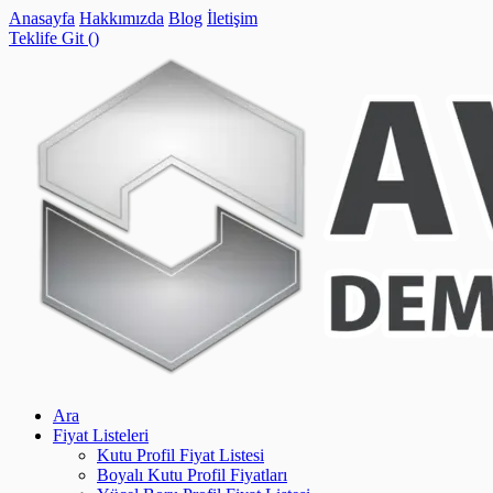
Anasayfa
Hakkımızda
Blog
İletişim
Teklife Git (
)
Ara
Fiyat Listeleri
Kutu Profil Fiyat Listesi
Boyalı Kutu Profil Fiyatları