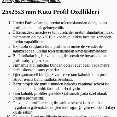
Sipariş öncesi mutlaka bilgi alınız!
25x25x3 mm Kutu Profil Özellikleri
Üretici Farbikalardaki üretim toleranslarından dolayı kutu
profil tam kalınlık gelmeyebilir.
Ülkemizdeki neredeyse tüm üreticiler üretim standartlarındaki
toleranstan dolayı - %10 a kadar kalınlıkta ince malzemeden
üretim yapabilirler.
İskontolu satışlarda kutu profillerin metre ile ve adet ile
satılma sebebi üretim toleranslarından kaynaklanmaktadır.
Bu fabrikalar hiç bir zaman kg ile boyalı ve boyasız kutu
profil satışı yapmazlar.
Firmamız gibi satıcılar bundan dolayı adet bazlı yada metre
bazlı iskontolu satış yaparlar.
Eğer şartnameli bir işiniz var ise ve tam kalınlık kutu profil
istiyor iseniz bunu mutlaka belirtiniz.
Bazır projelerde mtül üstünden hakediş yapılmas sebebi ise
tamamen bu kalınlık farkından doalayıdır.
Tam kalınlık profiller genelde Galvanizli yada özel olarak
üretilen profillerdir.
Galvanizli profillerde kg ile satılma sebebi ise sacın üstüne
uygulanan galvnaizleme işleminde ağırlığa girmesinden dolayı
kg ile satılır.
Galvanizli Kutu profillerde üretim toleransları genelde tam