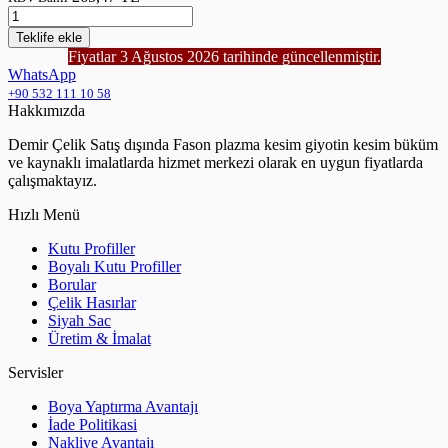
Teklife
ekle
Fiyatlar 3 Ağustos 2026 tarihinde güncellenmiştir.
WhatsApp
+90 532 111 10 58
Hakkımızda
Demir Çelik Satış dışında Fason plazma kesim giyotin kesim büküm
ve kaynaklı imalatlarda hizmet merkezi olarak en uygun fiyatlarda
çalışmaktayız.
Hızlı Menü
Kutu Profiller
Boyalı Kutu Profiller
Borular
Çelik Hasırlar
Siyah Sac
Üretim & İmalat
Servisler
Boya Yaptırma Avantajı
İade Politikasi
Nakliye Avantajı