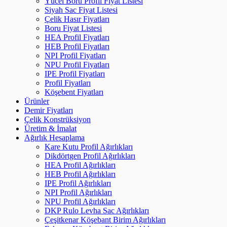
Yücel Boru Profil Fiyat Listesi
Siyah Sac Fiyat Listesi
Çelik Hasır Fiyatları
Boru Fiyat Listesi
HEA Profil Fiyatları
HEB Profil Fiyatları
NPI Profil Fiyatları
NPU Profil Fiyatları
IPE Profil Fiyatları
Profil Fiyatları
Köşebent Fiyatları
Ürünler
Demir Fiyatları
Çelik Konstrüksiyon
Üretim & İmalat
Ağırlık Hesaplama
Kare Kutu Profil Ağırlıkları
Dikdörtgen Profil Ağırlıkları
HEA Profil Ağırlıkları
HEB Profil Ağırlıkları
IPE Profil Ağırlıkları
NPI Profil Ağırlıkları
NPU Profil Ağırlıkları
DKP Rulo Levha Sac Ağırlıkları
Çeşitkenar Köşebant Birim Ağırlıkları