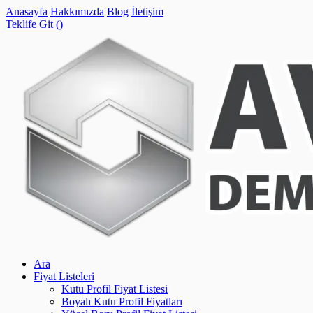
Anasayfa
Hakkımızda
Blog
İletişim
Teklife Git (
)
Ara
Fiyat Listeleri
Kutu Profil Fiyat Listesi
Boyalı Kutu Profil Fiyatları