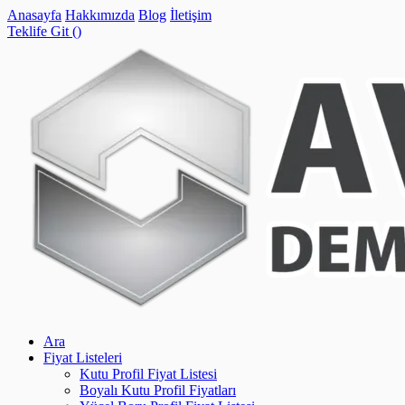
Anasayfa
Hakkımızda
Blog
İletişim
Teklife Git (
)
Ara
Fiyat Listeleri
Kutu Profil Fiyat Listesi
Boyalı Kutu Profil Fiyatları