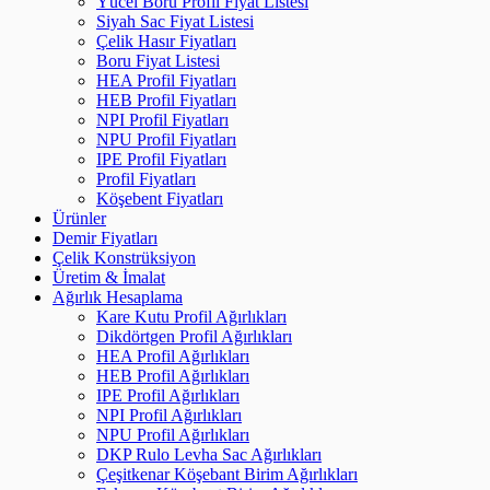
Yücel Boru Profil Fiyat Listesi
Siyah Sac Fiyat Listesi
Çelik Hasır Fiyatları
Boru Fiyat Listesi
HEA Profil Fiyatları
HEB Profil Fiyatları
NPI Profil Fiyatları
NPU Profil Fiyatları
IPE Profil Fiyatları
Profil Fiyatları
Köşebent Fiyatları
Ürünler
Demir Fiyatları
Çelik Konstrüksiyon
Üretim & İmalat
Ağırlık Hesaplama
Kare Kutu Profil Ağırlıkları
Dikdörtgen Profil Ağırlıkları
HEA Profil Ağırlıkları
HEB Profil Ağırlıkları
IPE Profil Ağırlıkları
NPI Profil Ağırlıkları
NPU Profil Ağırlıkları
DKP Rulo Levha Sac Ağırlıkları
Çeşitkenar Köşebant Birim Ağırlıkları