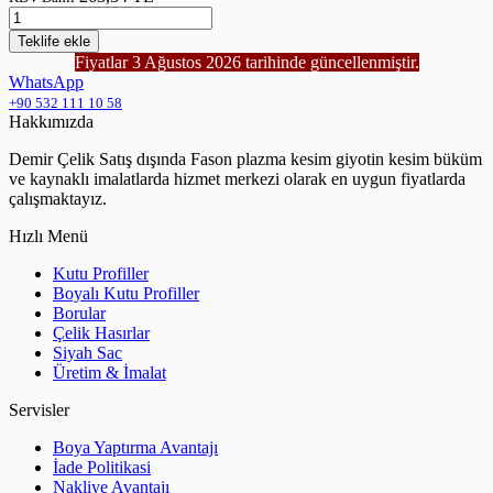
Teklife
ekle
Fiyatlar 3 Ağustos 2026 tarihinde güncellenmiştir.
WhatsApp
+90 532 111 10 58
Hakkımızda
Demir Çelik Satış dışında Fason plazma kesim giyotin kesim büküm
ve kaynaklı imalatlarda hizmet merkezi olarak en uygun fiyatlarda
çalışmaktayız.
Hızlı Menü
Kutu Profiller
Boyalı Kutu Profiller
Borular
Çelik Hasırlar
Siyah Sac
Üretim & İmalat
Servisler
Boya Yaptırma Avantajı
İade Politikasi
Nakliye Avantajı