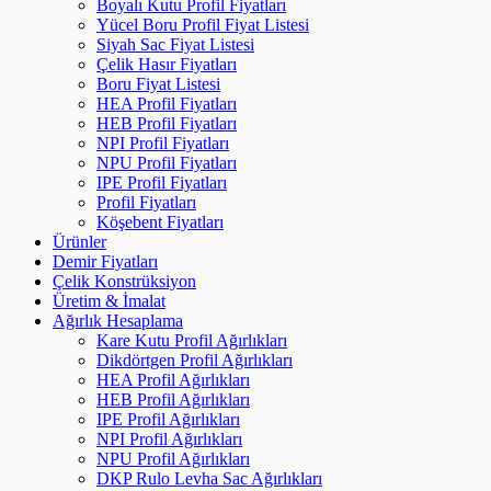
Boyalı Kutu Profil Fiyatları
Yücel Boru Profil Fiyat Listesi
Siyah Sac Fiyat Listesi
Çelik Hasır Fiyatları
Boru Fiyat Listesi
HEA Profil Fiyatları
HEB Profil Fiyatları
NPI Profil Fiyatları
NPU Profil Fiyatları
IPE Profil Fiyatları
Profil Fiyatları
Köşebent Fiyatları
Ürünler
Demir Fiyatları
Çelik Konstrüksiyon
Üretim & İmalat
Ağırlık Hesaplama
Kare Kutu Profil Ağırlıkları
Dikdörtgen Profil Ağırlıkları
HEA Profil Ağırlıkları
HEB Profil Ağırlıkları
IPE Profil Ağırlıkları
NPI Profil Ağırlıkları
NPU Profil Ağırlıkları
DKP Rulo Levha Sac Ağırlıkları