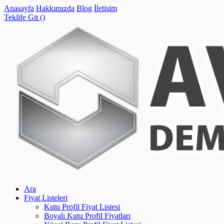
Anasayfa
Hakkımızda
Blog
İletişim
Teklife Git (
)
Ara
Fiyat Listeleri
Kutu Profil Fiyat Listesi
Boyalı Kutu Profil Fiyatları