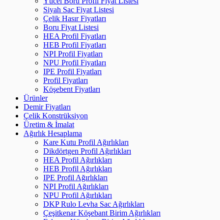
Yücel Boru Profil Fiyat Listesi
Siyah Sac Fiyat Listesi
Çelik Hasır Fiyatları
Boru Fiyat Listesi
HEA Profil Fiyatları
HEB Profil Fiyatları
NPI Profil Fiyatları
NPU Profil Fiyatları
IPE Profil Fiyatları
Profil Fiyatları
Köşebent Fiyatları
Ürünler
Demir Fiyatları
Çelik Konstrüksiyon
Üretim & İmalat
Ağırlık Hesaplama
Kare Kutu Profil Ağırlıkları
Dikdörtgen Profil Ağırlıkları
HEA Profil Ağırlıkları
HEB Profil Ağırlıkları
IPE Profil Ağırlıkları
NPI Profil Ağırlıkları
NPU Profil Ağırlıkları
DKP Rulo Levha Sac Ağırlıkları
Çeşitkenar Köşebant Birim Ağırlıkları