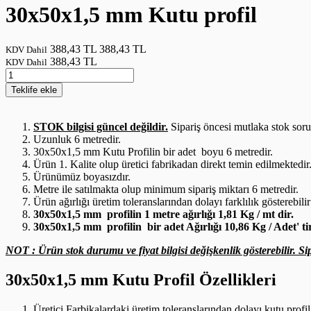
30x50x1,5 mm Kutu profil
388,43 TL
388,43 TL
KDV Dahil
388,43 TL
KDV Dahil
Teklife
ekle
STOK bilgisi güncel değildir.
Sipariş öncesi mutlaka stok sor
Uzunluk 6 metredir.
30x50x1,5 mm Kutu Profilin bir adet boyu 6 metredir.
Ürün 1. Kalite olup üretici fabrikadan direkt temin edilmektedir
Ürünümüz boyasızdır.
Metre ile satılmakta olup minimum sipariş miktarı 6 metredir.
Ürün ağırlığı üretim toleranslarından dolayı farklılık gösterebilir
30x50x1,5 mm profilin 1 metre ağırlığı 1,81 Kg / mt dir.
30x50x1,5 mm profilin bir adet Ağırlığı 10,86 Kg / Adet' tir
NOT : Ürün stok durumu ve fiyat bilgisi değişkenlik gösterebilir. Sip
30x50x1,5 mm Kutu Profil Özellikleri
Üretici Farbikalardaki üretim toleranslarından dolayı kutu profil