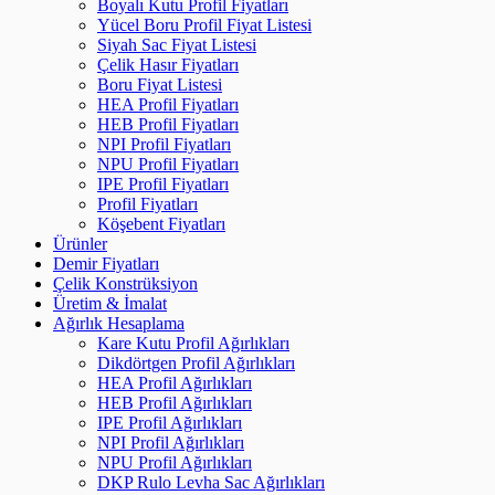
Boyalı Kutu Profil Fiyatları
Yücel Boru Profil Fiyat Listesi
Siyah Sac Fiyat Listesi
Çelik Hasır Fiyatları
Boru Fiyat Listesi
HEA Profil Fiyatları
HEB Profil Fiyatları
NPI Profil Fiyatları
NPU Profil Fiyatları
IPE Profil Fiyatları
Profil Fiyatları
Köşebent Fiyatları
Ürünler
Demir Fiyatları
Çelik Konstrüksiyon
Üretim & İmalat
Ağırlık Hesaplama
Kare Kutu Profil Ağırlıkları
Dikdörtgen Profil Ağırlıkları
HEA Profil Ağırlıkları
HEB Profil Ağırlıkları
IPE Profil Ağırlıkları
NPI Profil Ağırlıkları
NPU Profil Ağırlıkları
DKP Rulo Levha Sac Ağırlıkları