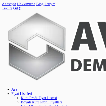
Anasayfa
Hakkımızda
Blog
İletişim
Teklife Git (
)
Ara
Fiyat Listeleri
Kutu Profil Fiyat Listesi
Boyalı Kutu Profil Fiyatları