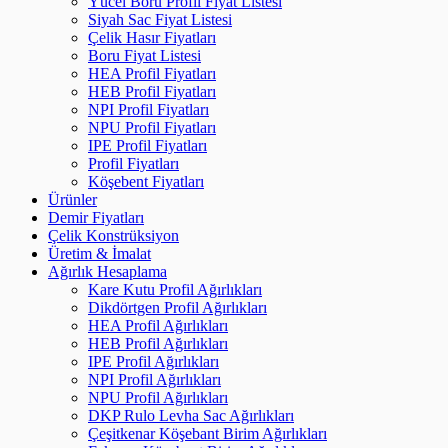
Yücel Boru Profil Fiyat Listesi
Siyah Sac Fiyat Listesi
Çelik Hasır Fiyatları
Boru Fiyat Listesi
HEA Profil Fiyatları
HEB Profil Fiyatları
NPI Profil Fiyatları
NPU Profil Fiyatları
IPE Profil Fiyatları
Profil Fiyatları
Köşebent Fiyatları
Ürünler
Demir Fiyatları
Çelik Konstrüksiyon
Üretim & İmalat
Ağırlık Hesaplama
Kare Kutu Profil Ağırlıkları
Dikdörtgen Profil Ağırlıkları
HEA Profil Ağırlıkları
HEB Profil Ağırlıkları
IPE Profil Ağırlıkları
NPI Profil Ağırlıkları
NPU Profil Ağırlıkları
DKP Rulo Levha Sac Ağırlıkları
Çeşitkenar Köşebant Birim Ağırlıkları