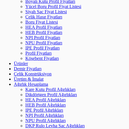
Boyalı Kutu Profil Fiyatları
Yücel Boru Profil Fiyat Listesi
Siyah Sac Fiyat Listesi
Çelik Hasır Fiyatları
Boru Fiyat Listesi
HEA Profil Fiyatları
HEB Profil Fiyatları
NPI Profil Fiyatları
NPU Profil Fiyatları
IPE Profil Fiyatları
Profil Fiyatları
Köşebent Fiyatları
Ürünler
Demir Fiyatları
Çelik Konstrüksiyon
Üretim & İmalat
Ağırlık Hesaplama
Kare Kutu Profil Ağırlıkları
Dikdörtgen Profil Ağırlıkları
HEA Profil Ağırlıkları
HEB Profil Ağırlıkları
IPE Profil Ağırlıkları
NPI Profil Ağırlıkları
NPU Profil Ağırlıkları
DKP Rulo Levha Sac Ağırlıkları