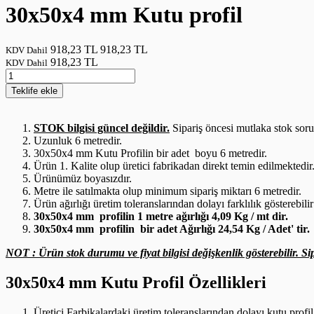
30x50x4 mm Kutu profil
918,23 TL
918,23 TL
KDV Dahil
918,23 TL
KDV Dahil
Teklife
ekle
STOK bilgisi güncel değildir.
Sipariş öncesi mutlaka stok sor
Uzunluk 6 metredir.
30x50x4 mm Kutu Profilin bir adet boyu 6 metredir.
Ürün 1. Kalite olup üretici fabrikadan direkt temin edilmektedir
Ürünümüz boyasızdır.
Metre ile satılmakta olup minimum sipariş miktarı 6 metredir.
Ürün ağırlığı üretim toleranslarından dolayı farklılık gösterebilir
30x50x4 mm profilin 1 metre ağırlığı 4,09 Kg / mt dir.
30x50x4 mm profilin bir adet Ağırlığı 24,54 Kg / Adet' tir.
NOT : Ürün stok durumu ve fiyat bilgisi değişkenlik gösterebilir. Sip
30x50x4 mm Kutu Profil Özellikleri
Üretici Farbikalardaki üretim toleranslarından dolayı kutu profil