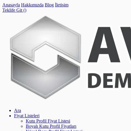
Anasayfa
Hakkımızda
Blog
İletişim
Teklife Git (
)
Ara
Fiyat Listeleri
Kutu Profil Fiyat Listesi
Boyalı Kutu Profil Fiyatları