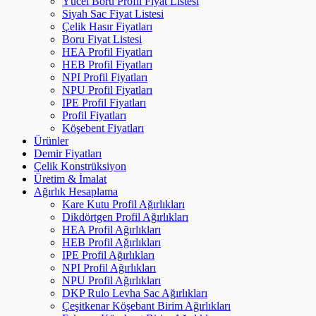
Yücel Boru Profil Fiyat Listesi
Siyah Sac Fiyat Listesi
Çelik Hasır Fiyatları
Boru Fiyat Listesi
HEA Profil Fiyatları
HEB Profil Fiyatları
NPI Profil Fiyatları
NPU Profil Fiyatları
IPE Profil Fiyatları
Profil Fiyatları
Köşebent Fiyatları
Ürünler
Demir Fiyatları
Çelik Konstrüksiyon
Üretim & İmalat
Ağırlık Hesaplama
Kare Kutu Profil Ağırlıkları
Dikdörtgen Profil Ağırlıkları
HEA Profil Ağırlıkları
HEB Profil Ağırlıkları
IPE Profil Ağırlıkları
NPI Profil Ağırlıkları
NPU Profil Ağırlıkları
DKP Rulo Levha Sac Ağırlıkları
Çeşitkenar Köşebant Birim Ağırlıkları