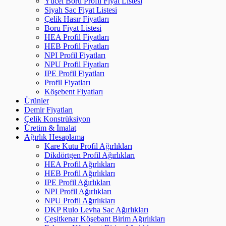
Yücel Boru Profil Fiyat Listesi
Siyah Sac Fiyat Listesi
Çelik Hasır Fiyatları
Boru Fiyat Listesi
HEA Profil Fiyatları
HEB Profil Fiyatları
NPI Profil Fiyatları
NPU Profil Fiyatları
IPE Profil Fiyatları
Profil Fiyatları
Köşebent Fiyatları
Ürünler
Demir Fiyatları
Çelik Konstrüksiyon
Üretim & İmalat
Ağırlık Hesaplama
Kare Kutu Profil Ağırlıkları
Dikdörtgen Profil Ağırlıkları
HEA Profil Ağırlıkları
HEB Profil Ağırlıkları
IPE Profil Ağırlıkları
NPI Profil Ağırlıkları
NPU Profil Ağırlıkları
DKP Rulo Levha Sac Ağırlıkları
Çeşitkenar Köşebant Birim Ağırlıkları