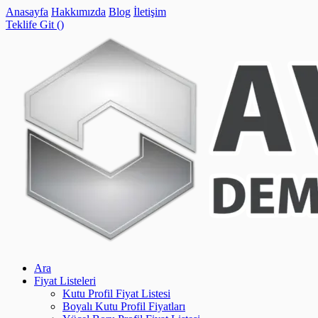
Anasayfa
Hakkımızda
Blog
İletişim
Teklife Git (
)
Ara
Fiyat Listeleri
Kutu Profil Fiyat Listesi
Boyalı Kutu Profil Fiyatları