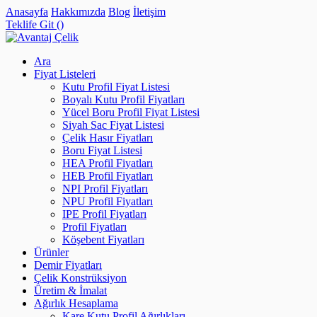
Anasayfa
Hakkımızda
Blog
İletişim
Teklife Git (
)
Ara
Fiyat Listeleri
Kutu Profil Fiyat Listesi
Boyalı Kutu Profil Fiyatları
Yücel Boru Profil Fiyat Listesi
Siyah Sac Fiyat Listesi
Çelik Hasır Fiyatları
Boru Fiyat Listesi
HEA Profil Fiyatları
HEB Profil Fiyatları
NPI Profil Fiyatları
NPU Profil Fiyatları
IPE Profil Fiyatları
Profil Fiyatları
Köşebent Fiyatları
Ürünler
Demir Fiyatları
Çelik Konstrüksiyon
Üretim & İmalat
Ağırlık Hesaplama
Kare Kutu Profil Ağırlıkları