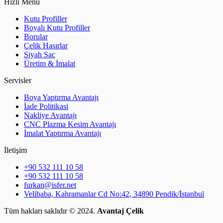
Hızlı Menü
Kutu Profiller
Boyalı Kutu Profiller
Borular
Çelik Hasırlar
Siyah Sac
Üretim & İmalat
Servisler
Boya Yaptırma Avantajı
İade Politikasi
Nakliye Avantajı
CNC Plazma Kesim Avantajı
İmalat Yaptırma Avantajı
İletişim
+90 532 111 10 58
+90 532 111 10 58
furkan@isfer.net
Velibaba, Kahramanlar Cd No:42, 34890 Pendik/İstanbul
Tüm hakları saklıdır © 2024.
Avantaj Çelik
Web Tasarım