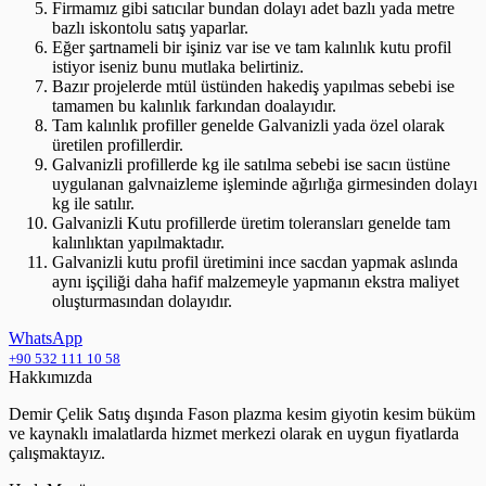
Firmamız gibi satıcılar bundan dolayı adet bazlı yada metre
bazlı iskontolu satış yaparlar.
Eğer şartnameli bir işiniz var ise ve tam kalınlık kutu profil
istiyor iseniz bunu mutlaka belirtiniz.
Bazır projelerde mtül üstünden hakediş yapılmas sebebi ise
tamamen bu kalınlık farkından doalayıdır.
Tam kalınlık profiller genelde Galvanizli yada özel olarak
üretilen profillerdir.
Galvanizli profillerde kg ile satılma sebebi ise sacın üstüne
uygulanan galvnaizleme işleminde ağırlığa girmesinden dolayı
kg ile satılır.
Galvanizli Kutu profillerde üretim toleransları genelde tam
kalınlıktan yapılmaktadır.
Galvanizli kutu profil üretimini ince sacdan yapmak aslında
aynı işçiliği daha hafif malzemeyle yapmanın ekstra maliyet
oluşturmasından dolayıdır.
WhatsApp
+90 532 111 10 58
Hakkımızda
Demir Çelik Satış dışında Fason plazma kesim giyotin kesim büküm
ve kaynaklı imalatlarda hizmet merkezi olarak en uygun fiyatlarda
çalışmaktayız.