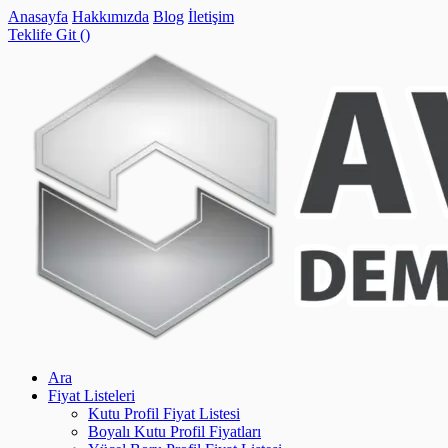
Anasayfa
Hakkımızda
Blog
İletişim
Teklife Git (
)
Ara
Fiyat Listeleri
Kutu Profil Fiyat Listesi
Boyalı Kutu Profil Fiyatları