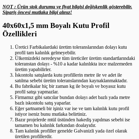
NOT : Ürün stok durumu ve fiyat bilgisi değişkenlik gösterebilir.
Sipariş öncesi mutlaka bilgi alınız!
40x60x1,5 mm Boyalı Kutu Profil
Özellikleri
Üretici Farbikalardaki üretim toleranslarından dolayı kutu
profil tam kalınlık gelmeyebilir.
Ülkemizdeki neredeyse tüm üreticiler üretim standartlarındaki
toleranstan dolayı - %10 a kadar kalınlıkta ince malzemeden
üretim yapabilirler.
İskontolu satışlarda kutu profillerin metre ile ve adet ile
satılma sebebi üretim toleranslarından kaynaklanmaktadır.
Bu fabrikalar hiç bir zaman kg ile boyalı ve boyasız kutu
profil satışı yapmazlar.
Firmamız gibi satıcılar bundan dolayı adet bazlı yada metre
bazlı iskontolu satış yaparlar.
Eğer şartnameli bir işiniz var ise ve tam kalınlık kutu profil
istiyor iseniz bunu mutlaka belirtiniz.
Bazır projelerde mtül üstünden hakediş yapılmas sebebi ise
tamamen bu kalınlık farkından doalayıdır.
Tam kalınlık profiller genelde Galvanizli yada özel olarak
üretilen profillerdir.