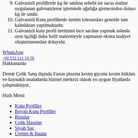
Galvanizli profillerde kg ile satılma sebebi ise sacın üstüne
uygulanan galvnaizleme işleminde ağırlığa girmesinden dolayı
kg ile satılır.
Galvanizli Kutu profillerde üretim toleransları genelde tam
kalınlıktan yapılmaktadır.
Galvanizli kutu profil üretimini ince sacdan yapmak aslında
aynı işçiliği daha hafif malzemeyle yapmanın ekstra maliyet
oluşturmasından dolayıdır.
WhatsApp
+90 532 111 10 58
Hakkımızda
Demir Çelik Satış dışında Fason plazma kesim giyotin kesim büküm
ve kaynaklı imalatlarda hizmet merkezi olarak en uygun fiyatlarda
çalışmaktayız.
Hızlı Menü
Kutu Profiller
Boyalı Kutu Profiller
Borular
Çelik Hasırlar
Siyah Sac
Üretim & İmalat