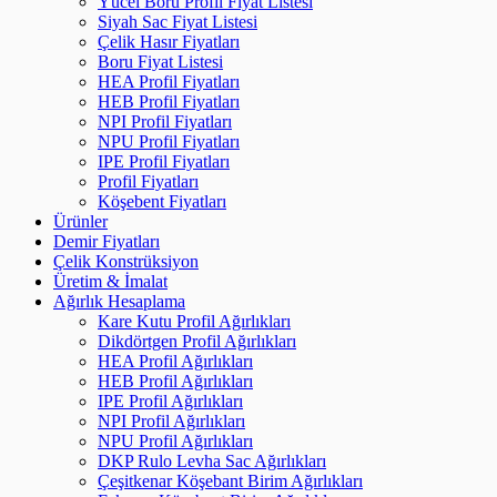
Yücel Boru Profil Fiyat Listesi
Siyah Sac Fiyat Listesi
Çelik Hasır Fiyatları
Boru Fiyat Listesi
HEA Profil Fiyatları
HEB Profil Fiyatları
NPI Profil Fiyatları
NPU Profil Fiyatları
IPE Profil Fiyatları
Profil Fiyatları
Köşebent Fiyatları
Ürünler
Demir Fiyatları
Çelik Konstrüksiyon
Üretim & İmalat
Ağırlık Hesaplama
Kare Kutu Profil Ağırlıkları
Dikdörtgen Profil Ağırlıkları
HEA Profil Ağırlıkları
HEB Profil Ağırlıkları
IPE Profil Ağırlıkları
NPI Profil Ağırlıkları
NPU Profil Ağırlıkları
DKP Rulo Levha Sac Ağırlıkları
Çeşitkenar Köşebant Birim Ağırlıkları