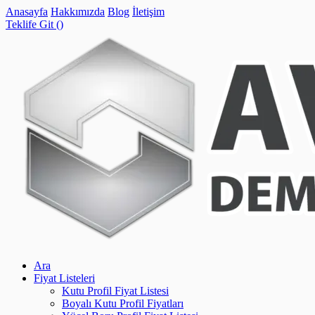
Anasayfa
Hakkımızda
Blog
İletişim
Teklife Git (
)
Ara
Fiyat Listeleri
Kutu Profil Fiyat Listesi
Boyalı Kutu Profil Fiyatları