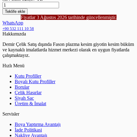
Teklife
ekle
Fiyatlar 3 Ağustos 2026 tarihinde güncellenmiştir.
WhatsApp
+90 532 111 10 58
Hakkımızda
Demir Çelik Satış dışında Fason plazma kesim giyotin kesim büküm
ve kaynaklı imalatlarda hizmet merkezi olarak en uygun fiyatlarda
çalışmaktayız.
Hızlı Menü
Kutu Profiller
Boyalı Kutu Profiller
Borular
Çelik Hasırlar
Siyah Sac
Üretim & İmalat
Servisler
Boya Yaptırma Avantajı
İade Politikasi
Nakliye Avantajı