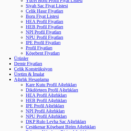
Yücel Boru Profil Fiyat Listesi
Siyah Sac Fiyat Listesi
Çelik Hasır Fiyatları
Boru Fiyat Listesi
HEA Profil Fiyatları
HEB Profil Fiyatları
NPI Profil Fiyatları
NPU Profil Fiyatları
IPE Profil Fiyatları
Profil Fiyatları
Köşebent Fiyatları
Ürünler
Demir Fiyatları
Çelik Konstrüksiyon
Üretim & İmalat
Ağırlık Hesaplama
Kare Kutu Profil Ağırlıkları
Dikdörtgen Profil Ağırlıkları
HEA Profil Ağırlıkları
HEB Profil Ağırlıkları
IPE Profil Ağırlıkları
NPI Profil Ağırlıkları
NPU Profil Ağırlıkları
DKP Rulo Levha Sac Ağırlıkları
Çeşitkenar Köşebant Birim Ağırlıkları