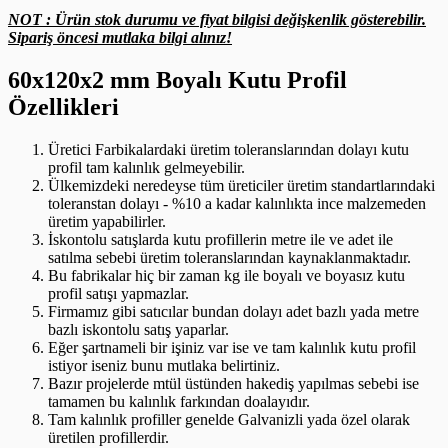
NOT : Ürün stok durumu ve fiyat bilgisi değişkenlik gösterebilir.
Sipariş öncesi mutlaka bilgi alınız!
60x120x2 mm Boyalı Kutu Profil
Özellikleri
Üretici Farbikalardaki üretim toleranslarından dolayı kutu
profil tam kalınlık gelmeyebilir.
Ülkemizdeki neredeyse tüm üreticiler üretim standartlarındaki
toleranstan dolayı - %10 a kadar kalınlıkta ince malzemeden
üretim yapabilirler.
İskontolu satışlarda kutu profillerin metre ile ve adet ile
satılma sebebi üretim toleranslarından kaynaklanmaktadır.
Bu fabrikalar hiç bir zaman kg ile boyalı ve boyasız kutu
profil satışı yapmazlar.
Firmamız gibi satıcılar bundan dolayı adet bazlı yada metre
bazlı iskontolu satış yaparlar.
Eğer şartnameli bir işiniz var ise ve tam kalınlık kutu profil
istiyor iseniz bunu mutlaka belirtiniz.
Bazır projelerde mtül üstünden hakediş yapılmas sebebi ise
tamamen bu kalınlık farkından doalayıdır.
Tam kalınlık profiller genelde Galvanizli yada özel olarak
üretilen profillerdir.