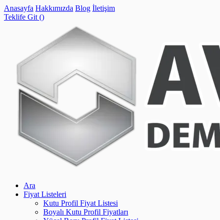
Anasayfa
Hakkımızda
Blog
İletişim
Teklife Git (
)
Ara
Fiyat Listeleri
Kutu Profil Fiyat Listesi
Boyalı Kutu Profil Fiyatları