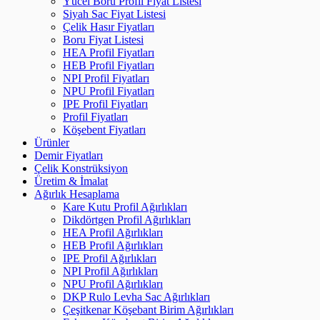
Yücel Boru Profil Fiyat Listesi
Siyah Sac Fiyat Listesi
Çelik Hasır Fiyatları
Boru Fiyat Listesi
HEA Profil Fiyatları
HEB Profil Fiyatları
NPI Profil Fiyatları
NPU Profil Fiyatları
IPE Profil Fiyatları
Profil Fiyatları
Köşebent Fiyatları
Ürünler
Demir Fiyatları
Çelik Konstrüksiyon
Üretim & İmalat
Ağırlık Hesaplama
Kare Kutu Profil Ağırlıkları
Dikdörtgen Profil Ağırlıkları
HEA Profil Ağırlıkları
HEB Profil Ağırlıkları
IPE Profil Ağırlıkları
NPI Profil Ağırlıkları
NPU Profil Ağırlıkları
DKP Rulo Levha Sac Ağırlıkları
Çeşitkenar Köşebant Birim Ağırlıkları