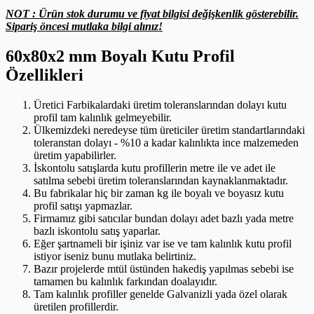
NOT : Ürün stok durumu ve fiyat bilgisi değişkenlik gösterebilir.
Sipariş öncesi mutlaka bilgi alınız!
60x80x2 mm Boyalı Kutu Profil
Özellikleri
Üretici Farbikalardaki üretim toleranslarından dolayı kutu
profil tam kalınlık gelmeyebilir.
Ülkemizdeki neredeyse tüm üreticiler üretim standartlarındaki
toleranstan dolayı - %10 a kadar kalınlıkta ince malzemeden
üretim yapabilirler.
İskontolu satışlarda kutu profillerin metre ile ve adet ile
satılma sebebi üretim toleranslarından kaynaklanmaktadır.
Bu fabrikalar hiç bir zaman kg ile boyalı ve boyasız kutu
profil satışı yapmazlar.
Firmamız gibi satıcılar bundan dolayı adet bazlı yada metre
bazlı iskontolu satış yaparlar.
Eğer şartnameli bir işiniz var ise ve tam kalınlık kutu profil
istiyor iseniz bunu mutlaka belirtiniz.
Bazır projelerde mtül üstünden hakediş yapılmas sebebi ise
tamamen bu kalınlık farkından doalayıdır.
Tam kalınlık profiller genelde Galvanizli yada özel olarak
üretilen profillerdir.