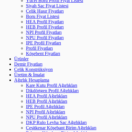
Yücel Boru Profil Fiyat Listesi
Siyah Sac Fiyat Listesi
Çelik Hasır Fiyatları
Boru Fiyat Listesi
HEA Profil Fiyatları
HEB Profil Fiyatları
NPI Profil Fiyatları
NPU Profil Fiyatları
IPE Profil Fiyatları
Profil Fiyatları
Köşebent Fiyatları
Ürünler
Demir Fiyatları
Çelik Konstrüksiyon
Üretim & İmalat
Ağırlık Hesaplama
Kare Kutu Profil Ağırlıkları
Dikdörtgen Profil Ağırlıkları
HEA Profil Ağırlıkları
HEB Profil Ağırlıkları
IPE Profil Ağırlıkları
NPI Profil Ağırlıkları
NPU Profil Ağırlıkları
DKP Rulo Levha Sac Ağırlıkları
Çeşitkenar Köşebant Birim Ağırlıkları