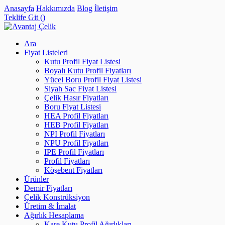
Anasayfa
Hakkımızda
Blog
İletişim
Teklife Git (
)
Ara
Fiyat Listeleri
Kutu Profil Fiyat Listesi
Boyalı Kutu Profil Fiyatları
Yücel Boru Profil Fiyat Listesi
Siyah Sac Fiyat Listesi
Çelik Hasır Fiyatları
Boru Fiyat Listesi
HEA Profil Fiyatları
HEB Profil Fiyatları
NPI Profil Fiyatları
NPU Profil Fiyatları
IPE Profil Fiyatları
Profil Fiyatları
Köşebent Fiyatları
Ürünler
Demir Fiyatları
Çelik Konstrüksiyon
Üretim & İmalat
Ağırlık Hesaplama
Kare Kutu Profil Ağırlıkları