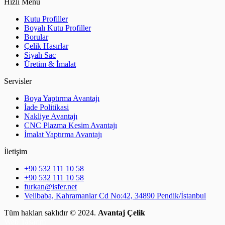
Hızlı Menü
Kutu Profiller
Boyalı Kutu Profiller
Borular
Çelik Hasırlar
Siyah Sac
Üretim & İmalat
Servisler
Boya Yaptırma Avantajı
İade Politikasi
Nakliye Avantajı
CNC Plazma Kesim Avantajı
İmalat Yaptırma Avantajı
İletişim
+90 532 111 10 58
+90 532 111 10 58
furkan@isfer.net
Velibaba, Kahramanlar Cd No:42, 34890 Pendik/İstanbul
Tüm hakları saklıdır © 2024.
Avantaj Çelik
Web Tasarım