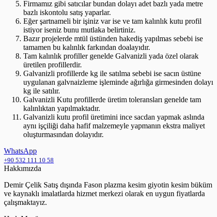
Firmamız gibi satıcılar bundan dolayı adet bazlı yada metre
bazlı iskontolu satış yaparlar.
Eğer şartnameli bir işiniz var ise ve tam kalınlık kutu profil
istiyor iseniz bunu mutlaka belirtiniz.
Bazır projelerde mtül üstünden hakediş yapılmas sebebi ise
tamamen bu kalınlık farkından doalayıdır.
Tam kalınlık profiller genelde Galvanizli yada özel olarak
üretilen profillerdir.
Galvanizli profillerde kg ile satılma sebebi ise sacın üstüne
uygulanan galvnaizleme işleminde ağırlığa girmesinden dolayı
kg ile satılır.
Galvanizli Kutu profillerde üretim toleransları genelde tam
kalınlıktan yapılmaktadır.
Galvanizli kutu profil üretimini ince sacdan yapmak aslında
aynı işçiliği daha hafif malzemeyle yapmanın ekstra maliyet
oluşturmasından dolayıdır.
WhatsApp
+90 532 111 10 58
Hakkımızda
Demir Çelik Satış dışında Fason plazma kesim giyotin kesim büküm
ve kaynaklı imalatlarda hizmet merkezi olarak en uygun fiyatlarda
çalışmaktayız.