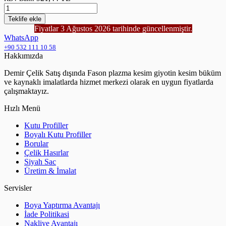
Teklife
ekle
Fiyatlar 3 Ağustos 2026 tarihinde güncellenmiştir.
WhatsApp
+90 532 111 10 58
Hakkımızda
Demir Çelik Satış dışında Fason plazma kesim giyotin kesim büküm
ve kaynaklı imalatlarda hizmet merkezi olarak en uygun fiyatlarda
çalışmaktayız.
Hızlı Menü
Kutu Profiller
Boyalı Kutu Profiller
Borular
Çelik Hasırlar
Siyah Sac
Üretim & İmalat
Servisler
Boya Yaptırma Avantajı
İade Politikasi
Nakliye Avantajı