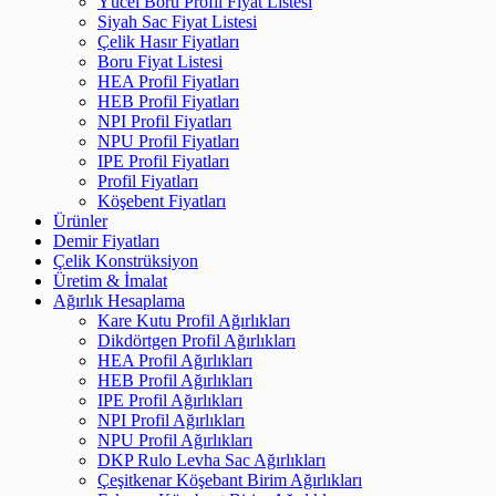
Yücel Boru Profil Fiyat Listesi
Siyah Sac Fiyat Listesi
Çelik Hasır Fiyatları
Boru Fiyat Listesi
HEA Profil Fiyatları
HEB Profil Fiyatları
NPI Profil Fiyatları
NPU Profil Fiyatları
IPE Profil Fiyatları
Profil Fiyatları
Köşebent Fiyatları
Ürünler
Demir Fiyatları
Çelik Konstrüksiyon
Üretim & İmalat
Ağırlık Hesaplama
Kare Kutu Profil Ağırlıkları
Dikdörtgen Profil Ağırlıkları
HEA Profil Ağırlıkları
HEB Profil Ağırlıkları
IPE Profil Ağırlıkları
NPI Profil Ağırlıkları
NPU Profil Ağırlıkları
DKP Rulo Levha Sac Ağırlıkları
Çeşitkenar Köşebant Birim Ağırlıkları