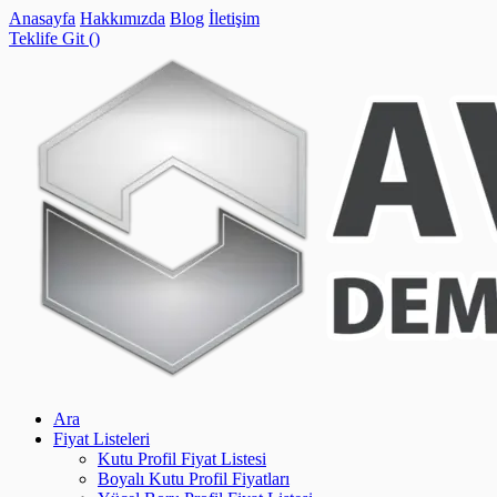
Anasayfa
Hakkımızda
Blog
İletişim
Teklife Git (
)
Ara
Fiyat Listeleri
Kutu Profil Fiyat Listesi
Boyalı Kutu Profil Fiyatları