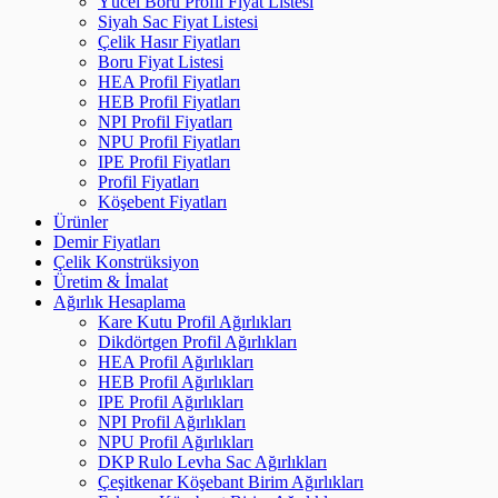
Yücel Boru Profil Fiyat Listesi
Siyah Sac Fiyat Listesi
Çelik Hasır Fiyatları
Boru Fiyat Listesi
HEA Profil Fiyatları
HEB Profil Fiyatları
NPI Profil Fiyatları
NPU Profil Fiyatları
IPE Profil Fiyatları
Profil Fiyatları
Köşebent Fiyatları
Ürünler
Demir Fiyatları
Çelik Konstrüksiyon
Üretim & İmalat
Ağırlık Hesaplama
Kare Kutu Profil Ağırlıkları
Dikdörtgen Profil Ağırlıkları
HEA Profil Ağırlıkları
HEB Profil Ağırlıkları
IPE Profil Ağırlıkları
NPI Profil Ağırlıkları
NPU Profil Ağırlıkları
DKP Rulo Levha Sac Ağırlıkları
Çeşitkenar Köşebant Birim Ağırlıkları