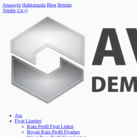
Anasayfa
Hakkımızda
Blog
İletişim
Teklife Git (
)
Ara
Fiyat Listeleri
Kutu Profil Fiyat Listesi
Boyalı Kutu Profil Fiyatları