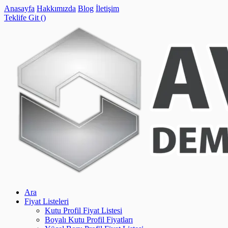
Anasayfa
Hakkımızda
Blog
İletişim
Teklife Git (
)
Ara
Fiyat Listeleri
Kutu Profil Fiyat Listesi
Boyalı Kutu Profil Fiyatları