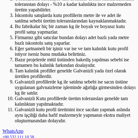
toleranstan dolayı - %10 a kadar kalınlıkta ince malzemeden
üretim yapabilirler.
İskontolu satışlarda kutu profillerin metre ile ve adet ile
satılma sebebi üretim toleranslarından kaynaklanmaktadır.
Bu fabrikalar hiç bir zaman kg ile boyalı ve boyasız kutu
profil satışı yapmazlar.
Firmamız gibi satıcılar bundan dolayı adet bazlı yada metre
bazlı iskontolu satış yaparlar.
Eğer şartnameli bir işiniz var ise ve tam kalınlık kutu profil
istiyor iseniz bunu mutlaka belirtiniz.
Bazır projelerde mtül üstünden hakediş yapılmas sebebi ise
tamamen bu kalınlık farkından doalayıdır.
Tam kalınlık profiller genelde Galvanizli yada özel olarak
üretilen profillerdir.
Galvanizli profillerde kg ile satılma sebebi ise sacın üstüne
uygulanan galvnaizleme işleminde ağırlığa girmesinden dolayı
kg ile satılır.
Galvanizli Kutu profillerde üretim toleransları genelde tam
kalınlıktan yapılmaktadır.
Galvanizli kutu profil üretimini ince sacdan yapmak aslında
aynı işçiliği daha hafif malzemeyle yapmanın ekstra maliyet
oluşturmasından dolayıdır.
WhatsApp
+90 532 111 10 58