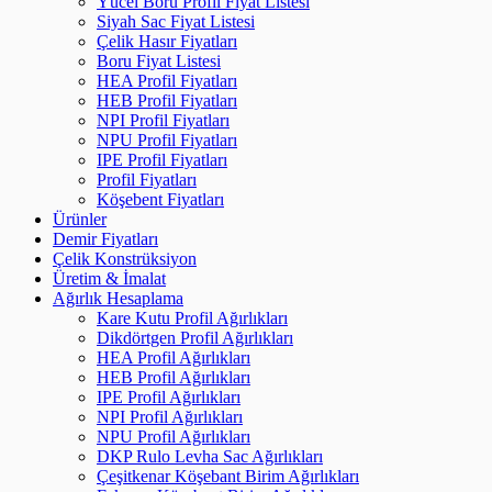
Yücel Boru Profil Fiyat Listesi
Siyah Sac Fiyat Listesi
Çelik Hasır Fiyatları
Boru Fiyat Listesi
HEA Profil Fiyatları
HEB Profil Fiyatları
NPI Profil Fiyatları
NPU Profil Fiyatları
IPE Profil Fiyatları
Profil Fiyatları
Köşebent Fiyatları
Ürünler
Demir Fiyatları
Çelik Konstrüksiyon
Üretim & İmalat
Ağırlık Hesaplama
Kare Kutu Profil Ağırlıkları
Dikdörtgen Profil Ağırlıkları
HEA Profil Ağırlıkları
HEB Profil Ağırlıkları
IPE Profil Ağırlıkları
NPI Profil Ağırlıkları
NPU Profil Ağırlıkları
DKP Rulo Levha Sac Ağırlıkları
Çeşitkenar Köşebant Birim Ağırlıkları