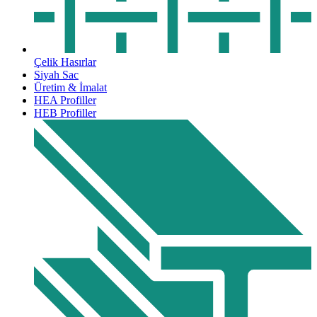
Çelik Hasırlar
Siyah Sac
Üretim & İmalat
HEA Profiller
HEB Profiller