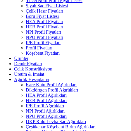
Yücel Boru Profil Fiyat Listesi
Siyah Sac Fiyat Listesi
Çelik Hasır Fiyatları
Boru Fiyat Listesi
HEA Profil Fiyatları
HEB Profil Fiyatları
NPI Profil Fiyatları
NPU Profil Fiyatları
IPE Profil Fiyatları
Profil Fiyatları
Köşebent Fiyatları
Ürünler
Demir Fiyatları
Çelik Konstrüksiyon
Üretim & İmalat
Ağırlık Hesaplama
Kare Kutu Profil Ağırlıkları
Dikdörtgen Profil Ağırlıkları
HEA Profil Ağırlıkları
HEB Profil Ağırlıkları
IPE Profil Ağırlıkları
NPI Profil Ağırlıkları
NPU Profil Ağırlıkları
DKP Rulo Levha Sac Ağırlıkları
Çeşitkenar Köşebant Birim Ağırlıkları