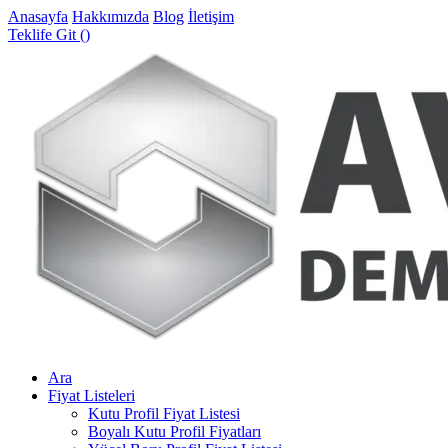
Anasayfa
Hakkımızda
Blog
İletişim
Teklife Git (
)
Ara
Fiyat Listeleri
Kutu Profil Fiyat Listesi
Boyalı Kutu Profil Fiyatları