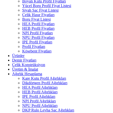
Boyalı Kutu Profil Fiyatları
Yücel Boru Profil Fiyat Listesi
Siyah Sac Fiyat Listesi
Çelik Hasır Fiyatları
Boru Fiyat Listesi
HEA Profil Fiyatları
HEB Profil Fiyatları
NPI Profil Fiyatları
NPU Profil Fiyatları
IPE Profil Fiyatları
Profil Fiyatları
Köşebent Fiyatları
Ürünler
Demir Fiyatları
Çelik Konstrüksiyon
Üretim & İmalat
Ağırlık Hesaplama
Kare Kutu Profil Ağırlıkları
Dikdörtgen Profil Ağırlıkları
HEA Profil Ağırlıkları
HEB Profil Ağırlıkları
IPE Profil Ağırlıkları
NPI Profil Ağırlıkları
NPU Profil Ağırlıkları
DKP Rulo Levha Sac Ağırlıkları