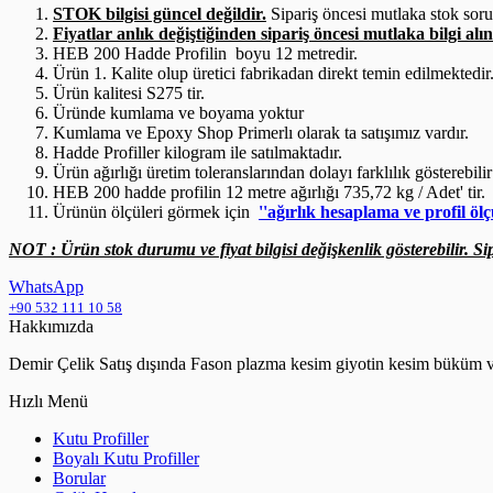
STOK bilgisi güncel değildir.
Sipariş öncesi mutlaka stok sor
Fiyatlar anlık değiştiğinden sipariş öncesi mutlaka bilgi alın
HEB 200 Hadde Profilin boyu 12 metredir.
Ürün 1. Kalite olup üretici fabrikadan direkt temin edilmektedir
Ürün kalitesi S275 tir.
Üründe kumlama ve boyama yoktur
Kumlama ve Epoxy Shop Primerlı olarak ta satışımız vardır.
Hadde Profiller kilogram ile satılmaktadır.
Ürün ağırlığı üretim toleranslarından dolayı farklılık gösterebilir
HEB 200 hadde profilin 12 metre ağırlığı 735,72 kg / Adet' tir.
Ürünün ölçüleri görmek için
''ağırlık hesaplama ve profil ölç
NOT : Ürün stok durumu ve fiyat bilgisi değişkenlik gösterebilir. Sip
WhatsApp
+90 532 111 10 58
Hakkımızda
Demir Çelik Satış dışında Fason plazma kesim giyotin kesim büküm ve
Hızlı Menü
Kutu Profiller
Boyalı Kutu Profiller
Borular