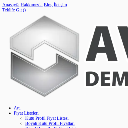
Anasayfa
Hakkımızda
Blog
İletişim
Teklife Git (
)
Ara
Fiyat Listeleri
Kutu Profil Fiyat Listesi
Boyalı Kutu Profil Fiyatları