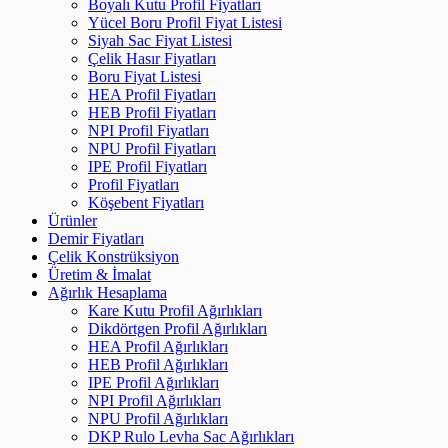
Boyalı Kutu Profil Fiyatları
Yücel Boru Profil Fiyat Listesi
Siyah Sac Fiyat Listesi
Çelik Hasır Fiyatları
Boru Fiyat Listesi
HEA Profil Fiyatları
HEB Profil Fiyatları
NPI Profil Fiyatları
NPU Profil Fiyatları
IPE Profil Fiyatları
Profil Fiyatları
Köşebent Fiyatları
Ürünler
Demir Fiyatları
Çelik Konstrüksiyon
Üretim & İmalat
Ağırlık Hesaplama
Kare Kutu Profil Ağırlıkları
Dikdörtgen Profil Ağırlıkları
HEA Profil Ağırlıkları
HEB Profil Ağırlıkları
IPE Profil Ağırlıkları
NPI Profil Ağırlıkları
NPU Profil Ağırlıkları
DKP Rulo Levha Sac Ağırlıkları