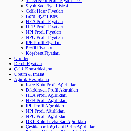
Yücel Boru Profil Fiyat Listesi
Siyah Sac Fiyat Listesi
Çelik Hasır Fiyatları
Boru Fiyat Listesi
HEA Profil Fiyatları
HEB Profil Fiyatları
NPI Profil Fiyatları
NPU Profil Fiyatları
IPE Profil Fiyatları
Profil Fiyatları
Köşebent Fiyatları
Ürünler
Demir Fiyatları
Çelik Konstrüksiyon
Üretim & İmalat
Ağırlık Hesaplama
Kare Kutu Profil Ağırlıkları
Dikdörtgen Profil Ağırlıkları
HEA Profil Ağırlıkları
HEB Profil Ağırlıkları
IPE Profil Ağırlıkları
NPI Profil Ağırlıkları
NPU Profil Ağırlıkları
DKP Rulo Levha Sac Ağırlıkları
Çeşitkenar Köşebant Birim Ağırlıkları