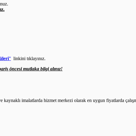
unuz.
ız.
.
üleri'
'
linkini tıklayınız.
ariş öncesi mutlaka bilgi alınız!
 kaynaklı imalatlarda hizmet merkezi olarak en uygun fiyatlarda çalış