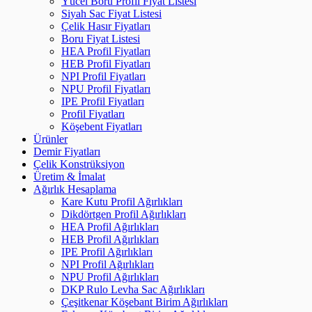
Yücel Boru Profil Fiyat Listesi
Siyah Sac Fiyat Listesi
Çelik Hasır Fiyatları
Boru Fiyat Listesi
HEA Profil Fiyatları
HEB Profil Fiyatları
NPI Profil Fiyatları
NPU Profil Fiyatları
IPE Profil Fiyatları
Profil Fiyatları
Köşebent Fiyatları
Ürünler
Demir Fiyatları
Çelik Konstrüksiyon
Üretim & İmalat
Ağırlık Hesaplama
Kare Kutu Profil Ağırlıkları
Dikdörtgen Profil Ağırlıkları
HEA Profil Ağırlıkları
HEB Profil Ağırlıkları
IPE Profil Ağırlıkları
NPI Profil Ağırlıkları
NPU Profil Ağırlıkları
DKP Rulo Levha Sac Ağırlıkları
Çeşitkenar Köşebant Birim Ağırlıkları