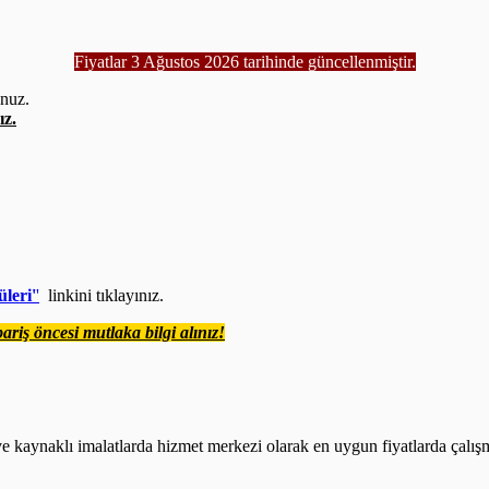
Fiyatlar 3 Ağustos 2026 tarihinde güncellenmiştir.
unuz.
ız.
.
.
üleri'
'
linkini tıklayınız.
ariş öncesi mutlaka bilgi alınız!
 kaynaklı imalatlarda hizmet merkezi olarak en uygun fiyatlarda çalış