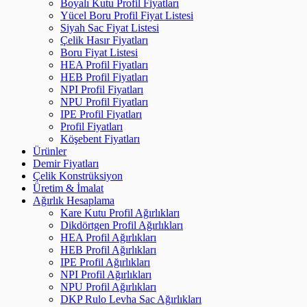
Boyalı Kutu Profil Fiyatları
Yücel Boru Profil Fiyat Listesi
Siyah Sac Fiyat Listesi
Çelik Hasır Fiyatları
Boru Fiyat Listesi
HEA Profil Fiyatları
HEB Profil Fiyatları
NPI Profil Fiyatları
NPU Profil Fiyatları
IPE Profil Fiyatları
Profil Fiyatları
Köşebent Fiyatları
Ürünler
Demir Fiyatları
Çelik Konstrüksiyon
Üretim & İmalat
Ağırlık Hesaplama
Kare Kutu Profil Ağırlıkları
Dikdörtgen Profil Ağırlıkları
HEA Profil Ağırlıkları
HEB Profil Ağırlıkları
IPE Profil Ağırlıkları
NPI Profil Ağırlıkları
NPU Profil Ağırlıkları
DKP Rulo Levha Sac Ağırlıkları