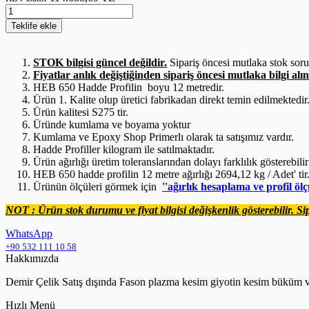
Teklife
ekle
STOK bilgisi güncel değildir.
Sipariş öncesi mutlaka stok sor
Fiyatlar anlık değiştiğinden sipariş öncesi mutlaka bilgi alın
HEB 650 Hadde Profilin boyu 12 metredir.
Ürün 1. Kalite olup üretici fabrikadan direkt temin edilmektedir
Ürün kalitesi S275 tir.
Üründe kumlama ve boyama yoktur
Kumlama ve Epoxy Shop Primerlı olarak ta satışımız vardır.
Hadde Profiller kilogram ile satılmaktadır.
Ürün ağırlığı üretim toleranslarından dolayı farklılık gösterebilir
HEB 650 hadde profilin 12 metre ağırlığı 2694,12 kg / Adet' tir
Ürünün ölçüleri görmek için
''ağırlık hesaplama ve profil ölç
NOT : Ürün stok durumu ve fiyat bilgisi değişkenlik gösterebilir. Sip
WhatsApp
+90 532 111 10 58
Hakkımızda
Demir Çelik Satış dışında Fason plazma kesim giyotin kesim büküm ve
Hızlı Menü