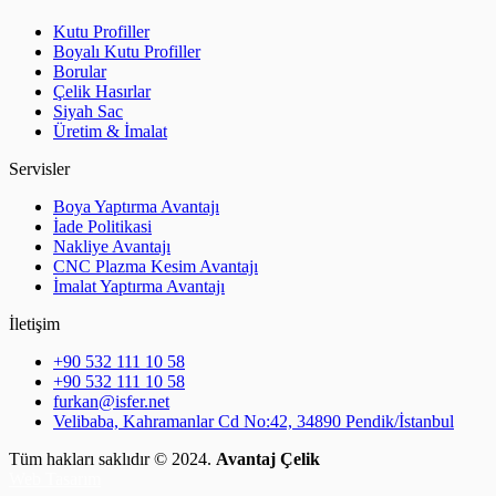
Kutu Profiller
Boyalı Kutu Profiller
Borular
Çelik Hasırlar
Siyah Sac
Üretim & İmalat
Servisler
Boya Yaptırma Avantajı
İade Politikasi
Nakliye Avantajı
CNC Plazma Kesim Avantajı
İmalat Yaptırma Avantajı
İletişim
+90 532 111 10 58
+90 532 111 10 58
furkan@isfer.net
Velibaba, Kahramanlar Cd No:42, 34890 Pendik/İstanbul
Tüm hakları saklıdır © 2024.
Avantaj Çelik
Web Tasarım