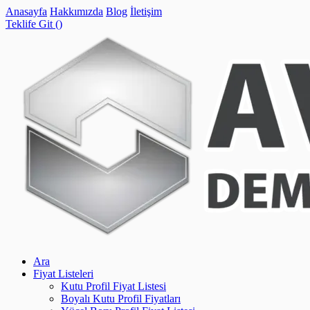
Anasayfa
Hakkımızda
Blog
İletişim
Teklife Git (
)
Ara
Fiyat Listeleri
Kutu Profil Fiyat Listesi
Boyalı Kutu Profil Fiyatları