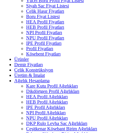
Yücel Boru Profil Fiyat Listesi
Siyah Sac Fiyat Listesi
Çelik Hasır Fiyatları
Boru Fiyat Listesi
HEA Profil Fiyatları
HEB Profil Fiyatları
NPI Profil Fiyatları
NPU Profil Fiyatları
IPE Profil Fiyatları
Profil Fiyatları
Köşebent Fiyatları
Ürünler
Demir Fiyatları
Çelik Konstrüksiyon
Üretim & İmalat
Ağırlık Hesaplama
Kare Kutu Profil Ağırlıkları
Dikdörtgen Profil Ağırlıkları
HEA Profil Ağırlıkları
HEB Profil Ağırlıkları
IPE Profil Ağırlıkları
NPI Profil Ağırlıkları
NPU Profil Ağırlıkları
DKP Rulo Levha Sac Ağırlıkları
Çeşitkenar Köşebant Birim Ağırlıkları