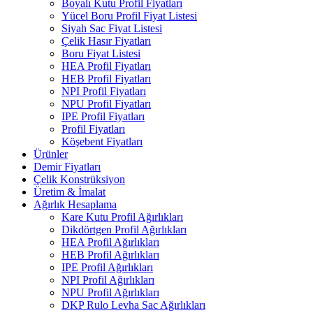
Boyalı Kutu Profil Fiyatları
Yücel Boru Profil Fiyat Listesi
Siyah Sac Fiyat Listesi
Çelik Hasır Fiyatları
Boru Fiyat Listesi
HEA Profil Fiyatları
HEB Profil Fiyatları
NPI Profil Fiyatları
NPU Profil Fiyatları
IPE Profil Fiyatları
Profil Fiyatları
Köşebent Fiyatları
Ürünler
Demir Fiyatları
Çelik Konstrüksiyon
Üretim & İmalat
Ağırlık Hesaplama
Kare Kutu Profil Ağırlıkları
Dikdörtgen Profil Ağırlıkları
HEA Profil Ağırlıkları
HEB Profil Ağırlıkları
IPE Profil Ağırlıkları
NPI Profil Ağırlıkları
NPU Profil Ağırlıkları
DKP Rulo Levha Sac Ağırlıkları