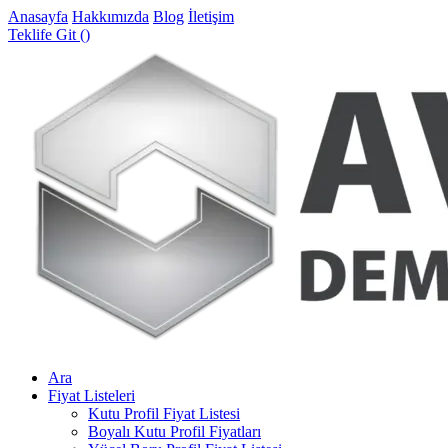
Anasayfa
Hakkımızda
Blog
İletişim
Teklife Git (
)
Ara
Fiyat Listeleri
Kutu Profil Fiyat Listesi
Boyalı Kutu Profil Fiyatları