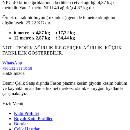
NPU 40 birim ağırlıklarında berlitilen cetvel ağırlığı 4,87 kg /
metredir. Yani 1 metre NPU 40 ağırlığı 4,87 kg dır.
Örnek olarak bir boyun ( uzunluk ) genelde 6 metre olduğunu
düşünürsek 29,22 KG dır..
6 metre x 4,87 kg : 17,22 kg
12 metre x 2,87 kg : 34,44 kg
NOT : TEORİK AĞIRLIK İLE GERÇEK AĞIRLIK KÜÇÜK
FARKLILIK GÖSTEREBİLİR.
WhatsApp
+90 532 111 10 58
Hakkımızda
Demir Çelik Satış dışında Fason plazma kesim giyotin kesim büküm
ve kaynaklı imalatlarda hizmet merkezi olarak en uygun fiyatlarda
çalışmaktayız.
Hızlı Menü
Kutu Profiller
Boyalı Kutu Profiller
Borular
Çelik Hasırlar