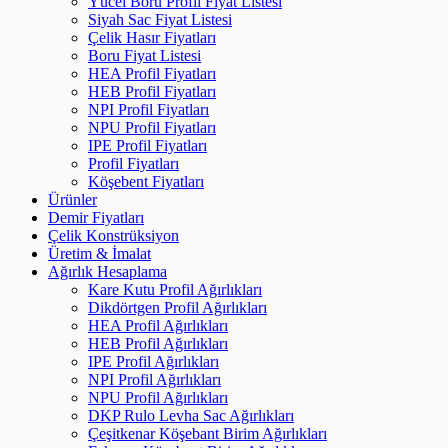
Yücel Boru Profil Fiyat Listesi
Siyah Sac Fiyat Listesi
Çelik Hasır Fiyatları
Boru Fiyat Listesi
HEA Profil Fiyatları
HEB Profil Fiyatları
NPI Profil Fiyatları
NPU Profil Fiyatları
IPE Profil Fiyatları
Profil Fiyatları
Köşebent Fiyatları
Ürünler
Demir Fiyatları
Çelik Konstrüksiyon
Üretim & İmalat
Ağırlık Hesaplama
Kare Kutu Profil Ağırlıkları
Dikdörtgen Profil Ağırlıkları
HEA Profil Ağırlıkları
HEB Profil Ağırlıkları
IPE Profil Ağırlıkları
NPI Profil Ağırlıkları
NPU Profil Ağırlıkları
DKP Rulo Levha Sac Ağırlıkları
Çeşitkenar Köşebant Birim Ağırlıkları