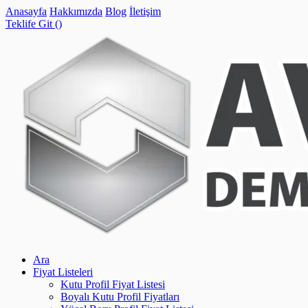
Anasayfa
Hakkımızda
Blog
İletişim
Teklife Git (
)
Ara
Fiyat Listeleri
Kutu Profil Fiyat Listesi
Boyalı Kutu Profil Fiyatları