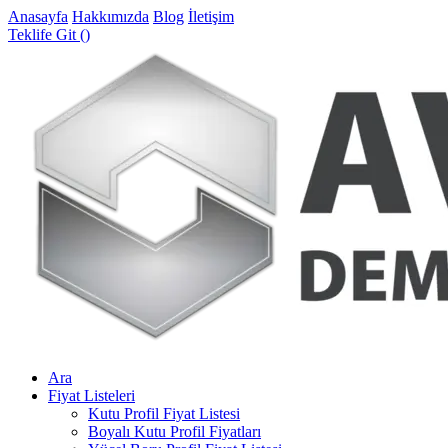
Anasayfa
Hakkımızda
Blog
İletişim
Teklife Git (
)
Ara
Fiyat Listeleri
Kutu Profil Fiyat Listesi
Boyalı Kutu Profil Fiyatları