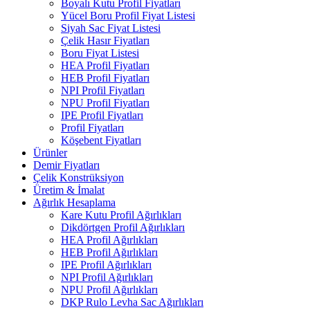
Boyalı Kutu Profil Fiyatları
Yücel Boru Profil Fiyat Listesi
Siyah Sac Fiyat Listesi
Çelik Hasır Fiyatları
Boru Fiyat Listesi
HEA Profil Fiyatları
HEB Profil Fiyatları
NPI Profil Fiyatları
NPU Profil Fiyatları
IPE Profil Fiyatları
Profil Fiyatları
Köşebent Fiyatları
Ürünler
Demir Fiyatları
Çelik Konstrüksiyon
Üretim & İmalat
Ağırlık Hesaplama
Kare Kutu Profil Ağırlıkları
Dikdörtgen Profil Ağırlıkları
HEA Profil Ağırlıkları
HEB Profil Ağırlıkları
IPE Profil Ağırlıkları
NPI Profil Ağırlıkları
NPU Profil Ağırlıkları
DKP Rulo Levha Sac Ağırlıkları