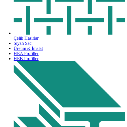
Çelik Hasırlar
Siyah Sac
Üretim & İmalat
HEA Profiller
HEB Profiller