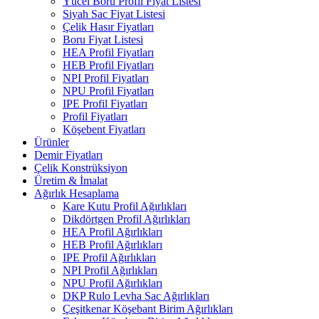
Yücel Boru Profil Fiyat Listesi
Siyah Sac Fiyat Listesi
Çelik Hasır Fiyatları
Boru Fiyat Listesi
HEA Profil Fiyatları
HEB Profil Fiyatları
NPI Profil Fiyatları
NPU Profil Fiyatları
IPE Profil Fiyatları
Profil Fiyatları
Köşebent Fiyatları
Ürünler
Demir Fiyatları
Çelik Konstrüksiyon
Üretim & İmalat
Ağırlık Hesaplama
Kare Kutu Profil Ağırlıkları
Dikdörtgen Profil Ağırlıkları
HEA Profil Ağırlıkları
HEB Profil Ağırlıkları
IPE Profil Ağırlıkları
NPI Profil Ağırlıkları
NPU Profil Ağırlıkları
DKP Rulo Levha Sac Ağırlıkları
Çeşitkenar Köşebant Birim Ağırlıkları